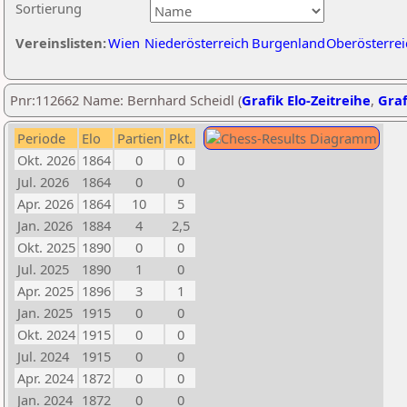
Sortierung
Vereinslisten:
Wien
Niederösterreich
Burgenland
Oberösterrei
Pnr:112662 Name: Bernhard Scheidl (
Grafik Elo-Zeitreihe
,
Graf
Periode
Elo
Partien
Pkt.
Okt. 2026
1864
0
0
Jul. 2026
1864
0
0
Apr. 2026
1864
10
5
Jan. 2026
1884
4
2,5
Okt. 2025
1890
0
0
Jul. 2025
1890
1
0
Apr. 2025
1896
3
1
Jan. 2025
1915
0
0
Okt. 2024
1915
0
0
Jul. 2024
1915
0
0
Apr. 2024
1872
0
0
Jan. 2024
1872
0
0