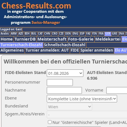
Logged on: Gast
Arabic
ARM
AZE
BIH
BUL
CAT
CHN
CRO
CZE
DEN
ENG
ESP
FAI
FIN
FRA
GER
GRE
INA
I
Home
TurnierDB
Meisterschaft
Foto-Galerie
Meldekartei
El
Turnierschach-Elozahl
Schnellschach-Elozahl
Allgemeines
Turnier anmelden: AUT
FIDE
Spieler anmelden
Elo AU
Willkommen bei den offiziellen Turnierscha
FIDE-Elolisten Stand
AUT-Elolisten Stand
6.936
Personennummer
Nachname
Vorname
Ebene
Bundesland
Spgem./Kreis/Verein
Nur "österreichische" Spieler (Land=A