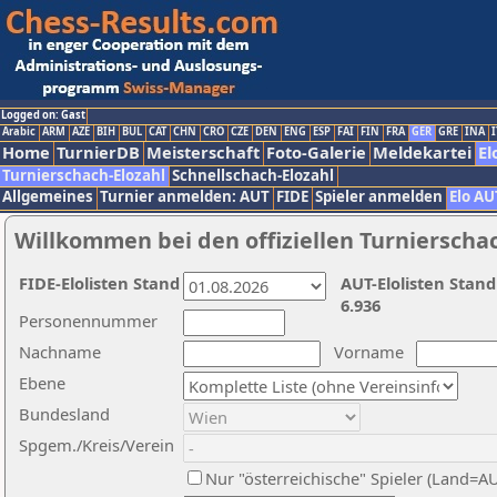
Logged on: Gast
Arabic
ARM
AZE
BIH
BUL
CAT
CHN
CRO
CZE
DEN
ENG
ESP
FAI
FIN
FRA
GER
GRE
INA
I
Home
TurnierDB
Meisterschaft
Foto-Galerie
Meldekartei
El
Turnierschach-Elozahl
Schnellschach-Elozahl
Allgemeines
Turnier anmelden: AUT
FIDE
Spieler anmelden
Elo AU
Willkommen bei den offiziellen Turnierscha
FIDE-Elolisten Stand
AUT-Elolisten Stand
6.936
Personennummer
Nachname
Vorname
Ebene
Bundesland
Spgem./Kreis/Verein
Nur "österreichische" Spieler (Land=A