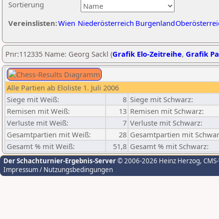
Sortierung
Vereinslisten:
Wien
Niederösterreich
Burgenland
Oberösterrei
Pnr:112335 Name: Georg Sackl (
Grafik Elo-Zeitreihe
,
Grafik Pa
Alle Partien ab Eloliste 1. Juli 2006
Siege mit Weiß:
8
Siege mit Schwarz:
Remisen mit Weiß:
13
Remisen mit Schwarz:
Verluste mit Weiß:
7
Verluste mit Schwarz:
Gesamtpartien mit Weiß:
28
Gesamtpartien mit Schwar
Gesamt % mit Weiß:
51,8
Gesamt % mit Schwarz:
Der Schachturnier-Ergebnis-Server
© 2006-2026 Heinz Herzog
, CMS
Impressum / Nutzungsbedingungen