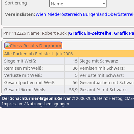
Sortierung
Vereinslisten:
Wien
Niederösterreich
Burgenland
Oberösterrei
Pnr:112226 Name: Robert Ruck (
Grafik Elo-Zeitreihe
,
Grafik Pa
Alle Partien ab Eloliste 1. Juli 2006
Siege mit Weiß:
15
Siege mit Schwarz:
Remisen mit Weiß:
36
Remisen mit Schwarz:
Verluste mit Weiß:
5
Verluste mit Schwarz:
Gesamtpartien mit Weiß:
56
Gesamtpartien mit Schwar
Gesamt % mit Weiß:
58,9
Gesamt % mit Schwarz:
Der Schachturnier-Ergebnis-Server
© 2006-2026 Heinz Herzog
, CMS
Impressum / Nutzungsbedingungen