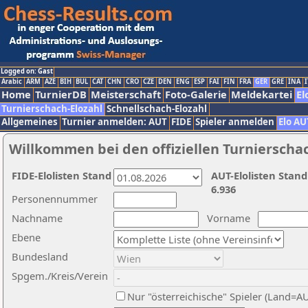
Logged on: Gast
Arabic
ARM
AZE
BIH
BUL
CAT
CHN
CRO
CZE
DEN
ENG
ESP
FAI
FIN
FRA
GER
GRE
INA
I
Home
TurnierDB
Meisterschaft
Foto-Galerie
Meldekartei
El
Turnierschach-Elozahl
Schnellschach-Elozahl
Allgemeines
Turnier anmelden: AUT
FIDE
Spieler anmelden
Elo AU
Willkommen bei den offiziellen Turnierscha
FIDE-Elolisten Stand
AUT-Elolisten Stand
6.936
Personennummer
Nachname
Vorname
Ebene
Bundesland
Spgem./Kreis/Verein
Nur "österreichische" Spieler (Land=A