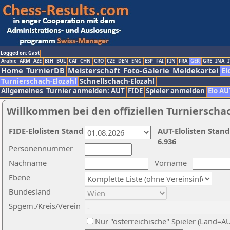
Logged on: Gast
Arabic
ARM
AZE
BIH
BUL
CAT
CHN
CRO
CZE
DEN
ENG
ESP
FAI
FIN
FRA
GER
GRE
INA
I
Home
TurnierDB
Meisterschaft
Foto-Galerie
Meldekartei
El
Turnierschach-Elozahl
Schnellschach-Elozahl
Allgemeines
Turnier anmelden: AUT
FIDE
Spieler anmelden
Elo AU
Willkommen bei den offiziellen Turnierscha
FIDE-Elolisten Stand
AUT-Elolisten Stand
6.936
Personennummer
Nachname
Vorname
Ebene
Bundesland
Spgem./Kreis/Verein
Nur "österreichische" Spieler (Land=A