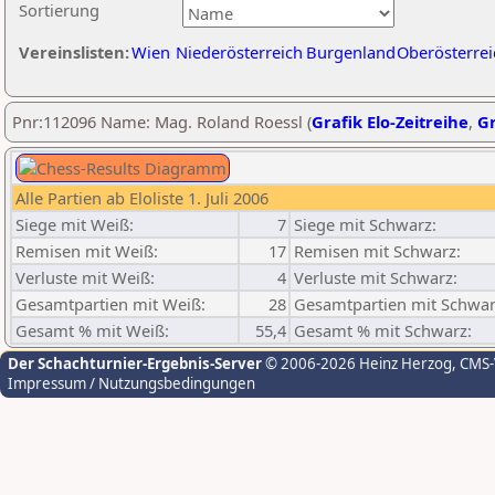
Sortierung
Vereinslisten:
Wien
Niederösterreich
Burgenland
Oberösterrei
Pnr:112096 Name: Mag. Roland Roessl (
Grafik Elo-Zeitreihe
,
Gr
Alle Partien ab Eloliste 1. Juli 2006
Siege mit Weiß:
7
Siege mit Schwarz:
Remisen mit Weiß:
17
Remisen mit Schwarz:
Verluste mit Weiß:
4
Verluste mit Schwarz:
Gesamtpartien mit Weiß:
28
Gesamtpartien mit Schwar
Gesamt % mit Weiß:
55,4
Gesamt % mit Schwarz:
Der Schachturnier-Ergebnis-Server
© 2006-2026 Heinz Herzog
, CMS
Impressum / Nutzungsbedingungen