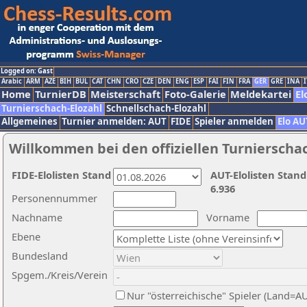
Logged on: Gast
Arabic
ARM
AZE
BIH
BUL
CAT
CHN
CRO
CZE
DEN
ENG
ESP
FAI
FIN
FRA
GER
GRE
INA
I
Home
TurnierDB
Meisterschaft
Foto-Galerie
Meldekartei
El
Turnierschach-Elozahl
Schnellschach-Elozahl
Allgemeines
Turnier anmelden: AUT
FIDE
Spieler anmelden
Elo AU
Willkommen bei den offiziellen Turnierscha
FIDE-Elolisten Stand
AUT-Elolisten Stand
6.936
Personennummer
Nachname
Vorname
Ebene
Bundesland
Spgem./Kreis/Verein
Nur "österreichische" Spieler (Land=A