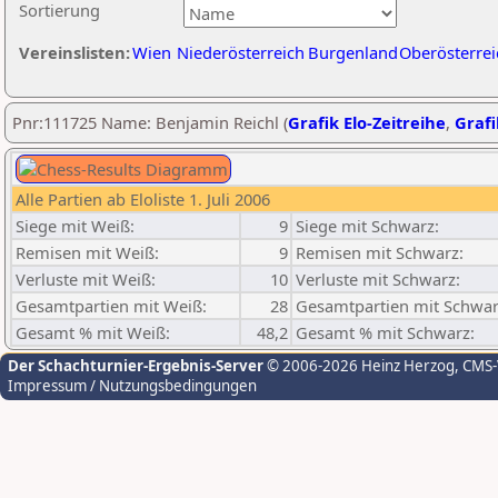
Sortierung
Vereinslisten:
Wien
Niederösterreich
Burgenland
Oberösterrei
Pnr:111725 Name: Benjamin Reichl (
Grafik Elo-Zeitreihe
,
Grafi
Alle Partien ab Eloliste 1. Juli 2006
Siege mit Weiß:
9
Siege mit Schwarz:
Remisen mit Weiß:
9
Remisen mit Schwarz:
Verluste mit Weiß:
10
Verluste mit Schwarz:
Gesamtpartien mit Weiß:
28
Gesamtpartien mit Schwar
Gesamt % mit Weiß:
48,2
Gesamt % mit Schwarz:
Der Schachturnier-Ergebnis-Server
© 2006-2026 Heinz Herzog
, CMS
Impressum / Nutzungsbedingungen