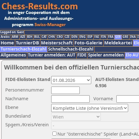
Logged on: Gast
Arabic
ARM
AZE
BIH
BUL
CAT
CHN
CRO
CZE
DEN
ENG
ESP
FAI
FIN
FRA
GER
GRE
INA
I
Home
TurnierDB
Meisterschaft
Foto-Galerie
Meldekartei
El
Turnierschach-Elozahl
Schnellschach-Elozahl
Allgemeines
Turnier anmelden: AUT
FIDE
Spieler anmelden
Elo AU
Willkommen bei den offiziellen Turnierscha
FIDE-Elolisten Stand
AUT-Elolisten Stand
6.936
Personennummer
Nachname
Vorname
Ebene
Bundesland
Spgem./Kreis/Verein
Nur "österreichische" Spieler (Land=A