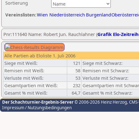
Sortierung
Vereinslisten:
Wien
Niederösterreich
Burgenland
Oberösterrei
Pnr:111640 Name: Robert Jun. Rauchlahner (
Grafik Elo-Zeitrei
Alle Partien ab Eloliste 1. Juli 2006
Siege mit Weiß:
121
Siege mit Schwarz:
Remisen mit Weiß:
58
Remisen mit Schwarz:
Verluste mit Weiß:
53
Verluste mit Schwarz:
Gesamtpartien mit Weiß:
232
Gesamtpartien mit Schwar
Gesamt % mit Weiß:
64,7
Gesamt % mit Schwarz:
Der Schachturnier-Ergebnis-Server
© 2006-2026 Heinz Herzog
, CMS
Impressum / Nutzungsbedingungen