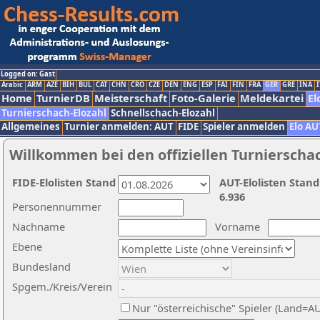
Logged on: Gast
Arabic
ARM
AZE
BIH
BUL
CAT
CHN
CRO
CZE
DEN
ENG
ESP
FAI
FIN
FRA
GER
GRE
INA
I
Home
TurnierDB
Meisterschaft
Foto-Galerie
Meldekartei
El
Turnierschach-Elozahl
Schnellschach-Elozahl
Allgemeines
Turnier anmelden: AUT
FIDE
Spieler anmelden
Elo AU
Willkommen bei den offiziellen Turnierscha
FIDE-Elolisten Stand
AUT-Elolisten Stand
6.936
Personennummer
Nachname
Vorname
Ebene
Bundesland
Spgem./Kreis/Verein
Nur "österreichische" Spieler (Land=A