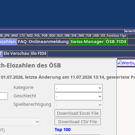
Servert
TA
JPN
MKD
LTU
NED
POL
POR
ROU
RUS
SRB
SVK
SWE
TUR
UKR
VIE
FontSize:11pt
ozahlen
FAQ
Onlineanmeldung
Swiss-Manager
ÖSB
FIDE
T
Elo Vorschau
Elo FIDE
ch-Elozahlen des ÖSB
 01.07.2026, letzte Änderung am 11.07.2026 13:14, gewertete P
Kategorie
Geschlecht
Spielberechtigung
Top 100
UT)