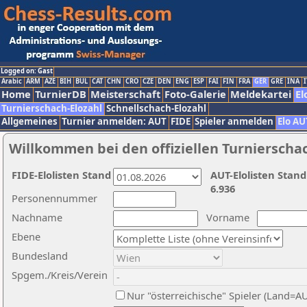
Logged on: Gast
Arabic
ARM
AZE
BIH
BUL
CAT
CHN
CRO
CZE
DEN
ENG
ESP
FAI
FIN
FRA
GER
GRE
INA
I
Home
TurnierDB
Meisterschaft
Foto-Galerie
Meldekartei
El
Turnierschach-Elozahl
Schnellschach-Elozahl
Allgemeines
Turnier anmelden: AUT
FIDE
Spieler anmelden
Elo AU
Willkommen bei den offiziellen Turnierscha
FIDE-Elolisten Stand
AUT-Elolisten Stand
6.936
Personennummer
Nachname
Vorname
Ebene
Bundesland
Spgem./Kreis/Verein
Nur "österreichische" Spieler (Land=A