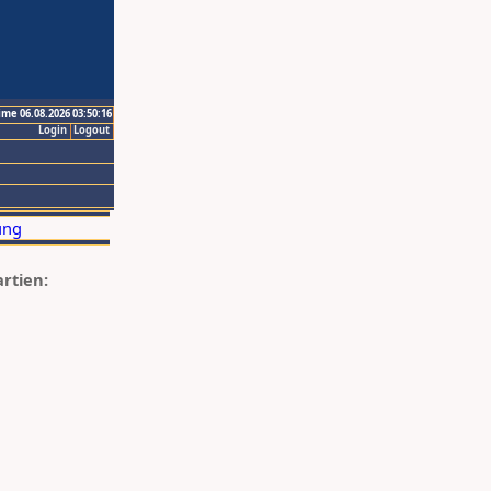
ime 06.08.2026 03:50:16
Login
Logout
artien: