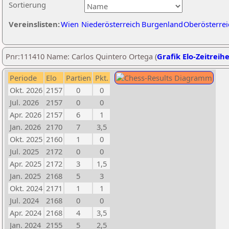
Sortierung
Vereinslisten:
Wien
Niederösterreich
Burgenland
Oberösterrei
Pnr:111410 Name: Carlos Quintero Ortega (
Grafik Elo-Zeitreih
Periode
Elo
Partien
Pkt.
Okt. 2026
2157
0
0
Jul. 2026
2157
0
0
Apr. 2026
2157
6
1
Jan. 2026
2170
7
3,5
Okt. 2025
2160
1
0
Jul. 2025
2172
0
0
Apr. 2025
2172
3
1,5
Jan. 2025
2168
5
3
Okt. 2024
2171
1
1
Jul. 2024
2168
0
0
Apr. 2024
2168
4
3,5
Jan. 2024
2155
5
2,5