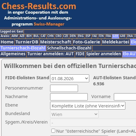
Logged on: Gast
Arabic
ARM
AZE
BIH
BUL
CAT
CHN
CRO
CZE
DEN
ENG
ESP
FAI
FIN
FRA
GER
GRE
INA
I
Home
TurnierDB
Meisterschaft
Foto-Galerie
Meldekartei
El
Turnierschach-Elozahl
Schnellschach-Elozahl
Allgemeines
Turnier anmelden: AUT
FIDE
Spieler anmelden
Elo AU
Willkommen bei den offiziellen Turnierscha
FIDE-Elolisten Stand
AUT-Elolisten Stand
6.936
Personennummer
Nachname
Vorname
Ebene
Bundesland
Spgem./Kreis/Verein
Nur "österreichische" Spieler (Land=A