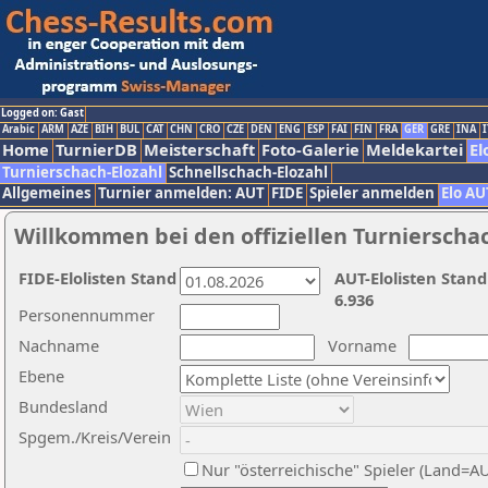
Logged on: Gast
Arabic
ARM
AZE
BIH
BUL
CAT
CHN
CRO
CZE
DEN
ENG
ESP
FAI
FIN
FRA
GER
GRE
INA
I
Home
TurnierDB
Meisterschaft
Foto-Galerie
Meldekartei
El
Turnierschach-Elozahl
Schnellschach-Elozahl
Allgemeines
Turnier anmelden: AUT
FIDE
Spieler anmelden
Elo AU
Willkommen bei den offiziellen Turnierscha
FIDE-Elolisten Stand
AUT-Elolisten Stand
6.936
Personennummer
Nachname
Vorname
Ebene
Bundesland
Spgem./Kreis/Verein
Nur "österreichische" Spieler (Land=A