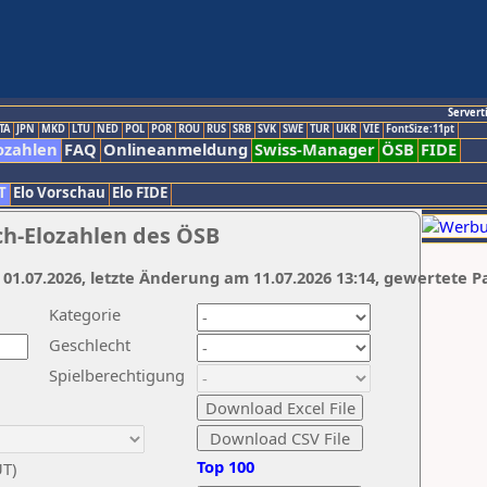
Servert
TA
JPN
MKD
LTU
NED
POL
POR
ROU
RUS
SRB
SVK
SWE
TUR
UKR
VIE
FontSize:11pt
ozahlen
FAQ
Onlineanmeldung
Swiss-Manager
ÖSB
FIDE
T
Elo Vorschau
Elo FIDE
ch-Elozahlen des ÖSB
 01.07.2026, letzte Änderung am 11.07.2026 13:14, gewertete P
Kategorie
Geschlecht
Spielberechtigung
Top 100
UT)