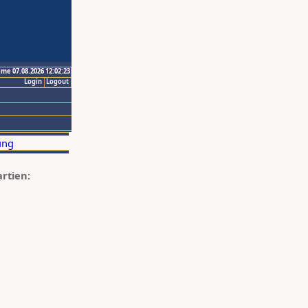
ime 07.08.2026 12:02:23
Login
Logout
artien: