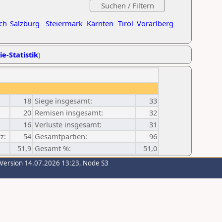
ch
Salzburg
Steiermark
Kärnten
Tirol
Vorarlberg
ie-Statistik
)
18
Siege insgesamt:
33
20
Remisen insgesamt:
32
16
Verluste insgesamt:
31
z:
54
Gesamtpartien:
96
51,9
Gesamt %:
51,0
-Version 14.07.2026 13:23, Node S3