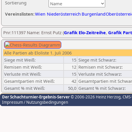
Sortierung
Vereinslisten:
Wien
Niederösterreich
Burgenland
Oberösterrei
Pnr:111397 Name: Ernst Putz (
Grafik Elo-Zeitreihe
,
Grafik Part
Alle Partien ab Eloliste 1. Juli 2006
Siege mit Weiß:
15
Siege mit Schwarz:
Remisen mit Weiß:
12
Remisen mit Schwarz:
Verluste mit Weiß:
15
Verluste mit Schwarz:
Gesamtpartien mit Weiß:
42
Gesamtpartien mit Schwar
Gesamt % mit Weiß:
50,0
Gesamt % mit Schwarz:
Der Schachturnier-Ergebnis-Server
© 2006-2026 Heinz Herzog
, CMS
Impressum / Nutzungsbedingungen