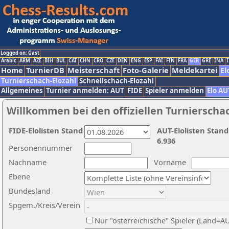
Logged on: Gast
Arabic
ARM
AZE
BIH
BUL
CAT
CHN
CRO
CZE
DEN
ENG
ESP
FAI
FIN
FRA
GER
GRE
INA
I
Home
TurnierDB
Meisterschaft
Foto-Galerie
Meldekartei
El
Turnierschach-Elozahl
Schnellschach-Elozahl
Allgemeines
Turnier anmelden: AUT
FIDE
Spieler anmelden
Elo AU
Willkommen bei den offiziellen Turnierscha
FIDE-Elolisten Stand
AUT-Elolisten Stand
6.936
Personennummer
Nachname
Vorname
Ebene
Bundesland
Spgem./Kreis/Verein
Nur "österreichische" Spieler (Land=A