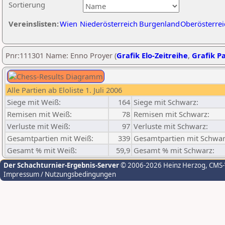
Sortierung
Vereinslisten:
Wien
Niederösterreich
Burgenland
Oberösterrei
Pnr:111301 Name: Enno Proyer (
Grafik Elo-Zeitreihe
,
Grafik Pa
Alle Partien ab Eloliste 1. Juli 2006
Siege mit Weiß:
164
Siege mit Schwarz:
Remisen mit Weiß:
78
Remisen mit Schwarz:
Verluste mit Weiß:
97
Verluste mit Schwarz:
Gesamtpartien mit Weiß:
339
Gesamtpartien mit Schwar
Gesamt % mit Weiß:
59,9
Gesamt % mit Schwarz:
Der Schachturnier-Ergebnis-Server
© 2006-2026 Heinz Herzog
, CMS
Impressum / Nutzungsbedingungen