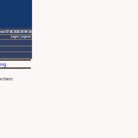
ime 07.08.2026 20:09:24
Login
Logout
artien: