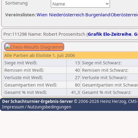
Sortierung
Vereinslisten:
Wien
Niederösterreich
Burgenland
Oberösterrei
Pnr:111298 Name: Robert Prossenitsch (
Grafik Elo-Zeitreihe
,
G
Alle Partien ab Eloliste 1. Juli 2006
Siege mit Weiß:
13
Siege mit Schwarz:
Remisen mit Weiß:
40
Remisen mit Schwarz:
Verluste mit Weiß:
27
Verluste mit Schwarz:
Gesamtpartien mit Weiß:
80
Gesamtpartien mit Schwar
Gesamt % mit Weiß:
41,3
Gesamt % mit Schwarz:
Der Schachturnier-Ergebnis-Server
© 2006-2026 Heinz Herzog
, CMS
Impressum / Nutzungsbedingungen