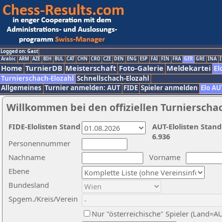
Logged on: Gast
Arabic
ARM
AZE
BIH
BUL
CAT
CHN
CRO
CZE
DEN
ENG
ESP
FAI
FIN
FRA
GER
GRE
INA
I
Home
TurnierDB
Meisterschaft
Foto-Galerie
Meldekartei
El
Turnierschach-Elozahl
Schnellschach-Elozahl
Allgemeines
Turnier anmelden: AUT
FIDE
Spieler anmelden
Elo AU
Willkommen bei den offiziellen Turnierscha
FIDE-Elolisten Stand
AUT-Elolisten Stand
6.936
Personennummer
Nachname
Vorname
Ebene
Bundesland
Spgem./Kreis/Verein
Nur "österreichische" Spieler (Land=A