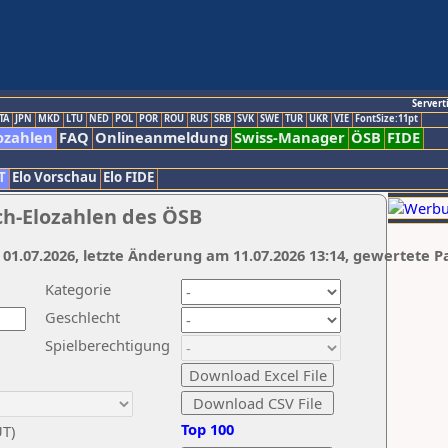
Servert
TA
JPN
MKD
LTU
NED
POL
POR
ROU
RUS
SRB
SVK
SWE
TUR
UKR
VIE
FontSize:11pt
ozahlen
FAQ
Onlineanmeldung
Swiss-Manager
ÖSB
FIDE
T
Elo Vorschau
Elo FIDE
ch-Elozahlen des ÖSB
 01.07.2026, letzte Änderung am 11.07.2026 13:14, gewertete P
Kategorie
Geschlecht
Spielberechtigung
Top 100
UT)