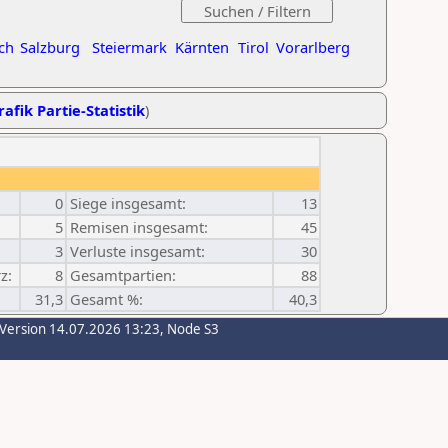
ch
Salzburg
Steiermark
Kärnten
Tirol
Vorarlberg
rafik Partie-Statistik
)
0
Siege insgesamt:
13
5
Remisen insgesamt:
45
3
Verluste insgesamt:
30
z:
8
Gesamtpartien:
88
31,3
Gesamt %:
40,3
-Version 14.07.2026 13:23, Node S3