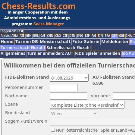
Logged on: Gast
Arabic
ARM
AZE
BIH
BUL
CAT
CHN
CRO
CZE
DEN
ENG
ESP
FAI
FIN
FRA
GER
GRE
INA
I
Home
TurnierDB
Meisterschaft
Foto-Galerie
Meldekartei
El
Turnierschach-Elozahl
Schnellschach-Elozahl
Allgemeines
Turnier anmelden: AUT
FIDE
Spieler anmelden
Elo AU
Willkommen bei den offiziellen Turnierscha
FIDE-Elolisten Stand
AUT-Elolisten Stand
6.936
Personennummer
Nachname
Vorname
Ebene
Bundesland
Spgem./Kreis/Verein
Nur "österreichische" Spieler (Land=A