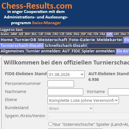
Logged on: Gast
Arabic
ARM
AZE
BIH
BUL
CAT
CHN
CRO
CZE
DEN
ENG
ESP
FAI
FIN
FRA
GER
GRE
INA
I
Home
TurnierDB
Meisterschaft
Foto-Galerie
Meldekartei
El
Turnierschach-Elozahl
Schnellschach-Elozahl
Allgemeines
Turnier anmelden: AUT
FIDE
Spieler anmelden
Elo AU
Willkommen bei den offiziellen Turnierscha
FIDE-Elolisten Stand
AUT-Elolisten Stand
6.936
Personennummer
Nachname
Vorname
Ebene
Bundesland
Spgem./Kreis/Verein
Nur "österreichische" Spieler (Land=A