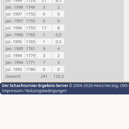
Jul. 1998
1729
21
8,5
Jan. 1998
1749
3
2
Jul. 1997
1755
0
0
Jan. 1997
1755
0
0
Jul. 1996
1755
17
8
Jan. 1996
1765
1
0,5
Jul. 1995
1765
1
0,5
Jan. 1995
1761
9
4
Jul. 1994
1779
3
2
Jan. 1994
1771
7
3
Jul. 1993
1786
0
0
Gesamt
241
120,5
Der Schachturnier-Ergebnis-Server
© 2006-2026 Heinz Herzog
, CMS
Impressum / Nutzungsbedingungen