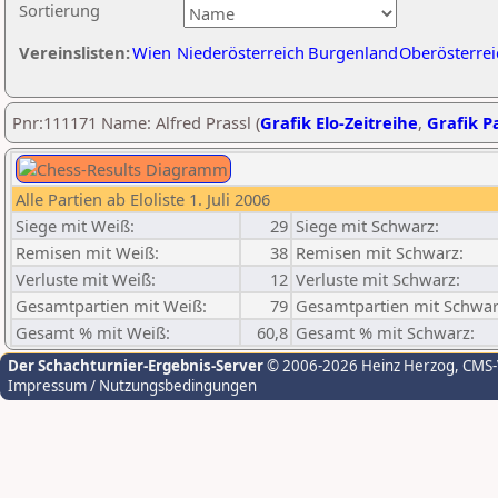
Sortierung
Vereinslisten:
Wien
Niederösterreich
Burgenland
Oberösterrei
Pnr:111171 Name: Alfred Prassl (
Grafik Elo-Zeitreihe
,
Grafik Pa
Alle Partien ab Eloliste 1. Juli 2006
Siege mit Weiß:
29
Siege mit Schwarz:
Remisen mit Weiß:
38
Remisen mit Schwarz:
Verluste mit Weiß:
12
Verluste mit Schwarz:
Gesamtpartien mit Weiß:
79
Gesamtpartien mit Schwar
Gesamt % mit Weiß:
60,8
Gesamt % mit Schwarz:
Der Schachturnier-Ergebnis-Server
© 2006-2026 Heinz Herzog
, CMS
Impressum / Nutzungsbedingungen