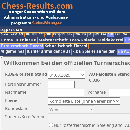
Logged on: Gast
Arabic
ARM
AZE
BIH
BUL
CAT
CHN
CRO
CZE
DEN
ENG
ESP
FAI
FIN
FRA
GER
GRE
INA
I
Home
TurnierDB
Meisterschaft
Foto-Galerie
Meldekartei
El
Turnierschach-Elozahl
Schnellschach-Elozahl
Allgemeines
Turnier anmelden: AUT
FIDE
Spieler anmelden
Elo AU
Willkommen bei den offiziellen Turnierscha
FIDE-Elolisten Stand
AUT-Elolisten Stand
6.936
Personennummer
Nachname
Vorname
Ebene
Bundesland
Spgem./Kreis/Verein
Nur "österreichische" Spieler (Land=A