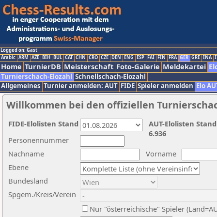
Logged on: Gast
Arabic
ARM
AZE
BIH
BUL
CAT
CHN
CRO
CZE
DEN
ENG
ESP
FAI
FIN
FRA
GER
GRE
INA
I
Home
TurnierDB
Meisterschaft
Foto-Galerie
Meldekartei
El
Turnierschach-Elozahl
Schnellschach-Elozahl
Allgemeines
Turnier anmelden: AUT
FIDE
Spieler anmelden
Elo AU
Willkommen bei den offiziellen Turnierscha
FIDE-Elolisten Stand
AUT-Elolisten Stand
6.936
Personennummer
Nachname
Vorname
Ebene
Bundesland
Spgem./Kreis/Verein
Nur "österreichische" Spieler (Land=A