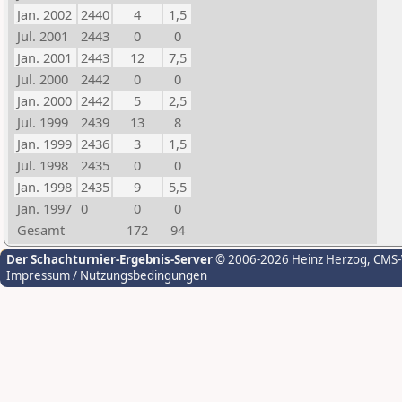
Jan. 2002
2440
4
1,5
Jul. 2001
2443
0
0
Jan. 2001
2443
12
7,5
Jul. 2000
2442
0
0
Jan. 2000
2442
5
2,5
Jul. 1999
2439
13
8
Jan. 1999
2436
3
1,5
Jul. 1998
2435
0
0
Jan. 1998
2435
9
5,5
Jan. 1997
0
0
0
Gesamt
172
94
Der Schachturnier-Ergebnis-Server
© 2006-2026 Heinz Herzog
, CMS
Impressum / Nutzungsbedingungen