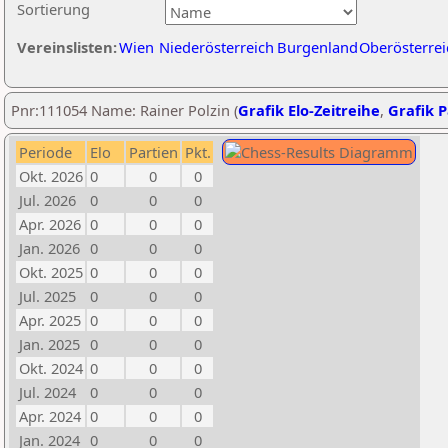
Sortierung
Vereinslisten:
Wien
Niederösterreich
Burgenland
Oberösterrei
Pnr:111054 Name: Rainer Polzin (
Grafik Elo-Zeitreihe
,
Grafik P
Periode
Elo
Partien
Pkt.
Okt. 2026
0
0
0
Jul. 2026
0
0
0
Apr. 2026
0
0
0
Jan. 2026
0
0
0
Okt. 2025
0
0
0
Jul. 2025
0
0
0
Apr. 2025
0
0
0
Jan. 2025
0
0
0
Okt. 2024
0
0
0
Jul. 2024
0
0
0
Apr. 2024
0
0
0
Jan. 2024
0
0
0