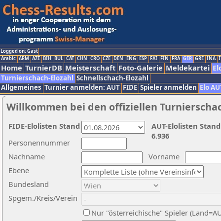
Logged on: Gast
Arabic
ARM
AZE
BIH
BUL
CAT
CHN
CRO
CZE
DEN
ENG
ESP
FAI
FIN
FRA
GER
GRE
INA
I
Home
TurnierDB
Meisterschaft
Foto-Galerie
Meldekartei
El
Turnierschach-Elozahl
Schnellschach-Elozahl
Allgemeines
Turnier anmelden: AUT
FIDE
Spieler anmelden
Elo AU
Willkommen bei den offiziellen Turnierscha
FIDE-Elolisten Stand
AUT-Elolisten Stand
6.936
Personennummer
Nachname
Vorname
Ebene
Bundesland
Spgem./Kreis/Verein
Nur "österreichische" Spieler (Land=A