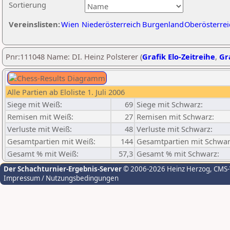
Sortierung
Vereinslisten:
Wien
Niederösterreich
Burgenland
Oberösterrei
Pnr:111048 Name: DI. Heinz Polsterer (
Grafik Elo-Zeitreihe
,
Gra
Alle Partien ab Eloliste 1. Juli 2006
Siege mit Weiß:
69
Siege mit Schwarz:
Remisen mit Weiß:
27
Remisen mit Schwarz:
Verluste mit Weiß:
48
Verluste mit Schwarz:
Gesamtpartien mit Weiß:
144
Gesamtpartien mit Schwar
Gesamt % mit Weiß:
57,3
Gesamt % mit Schwarz:
Der Schachturnier-Ergebnis-Server
© 2006-2026 Heinz Herzog
, CMS
Impressum / Nutzungsbedingungen