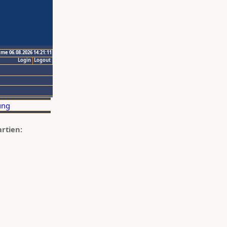
ime 06.08.2026 14:21:11
Login
Logout
artien: