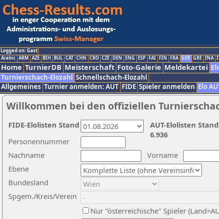
Logged on: Gast
Arabic
ARM
AZE
BIH
BUL
CAT
CHN
CRO
CZE
DEN
ENG
ESP
FAI
FIN
FRA
GER
GRE
INA
I
Home
TurnierDB
Meisterschaft
Foto-Galerie
Meldekartei
El
Turnierschach-Elozahl
Schnellschach-Elozahl
Allgemeines
Turnier anmelden: AUT
FIDE
Spieler anmelden
Elo AU
Willkommen bei den offiziellen Turnierscha
FIDE-Elolisten Stand
AUT-Elolisten Stand
6.936
Personennummer
Nachname
Vorname
Ebene
Bundesland
Spgem./Kreis/Verein
Nur "österreichische" Spieler (Land=A