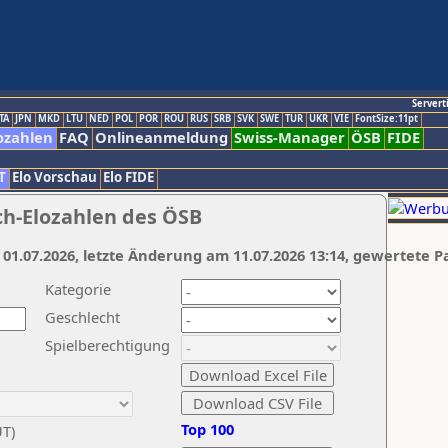
Servert
TA
JPN
MKD
LTU
NED
POL
POR
ROU
RUS
SRB
SVK
SWE
TUR
UKR
VIE
FontSize:11pt
ozahlen
FAQ
Onlineanmeldung
Swiss-Manager
ÖSB
FIDE
T
Elo Vorschau
Elo FIDE
ch-Elozahlen des ÖSB
 01.07.2026, letzte Änderung am 11.07.2026 13:14, gewertete P
Kategorie
Geschlecht
Spielberechtigung
Top 100
UT)