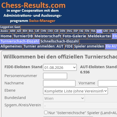
Logged on: Gast
Arabic
ARM
AZE
BIH
BUL
CAT
CHN
CRO
CZE
DEN
ENG
ESP
FAI
FIN
FRA
GER
GRE
INA
I
Home
TurnierDB
Meisterschaft
Foto-Galerie
Meldekartei
El
Turnierschach-Elozahl
Schnellschach-Elozahl
Allgemeines
Turnier anmelden: AUT
FIDE
Spieler anmelden
Elo AU
Willkommen bei den offiziellen Turnierscha
FIDE-Elolisten Stand
AUT-Elolisten Stand
6.936
Personennummer
Nachname
Vorname
Ebene
Bundesland
Spgem./Kreis/Verein
Nur "österreichische" Spieler (Land=A