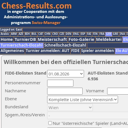
Logged on: Gast
Arabic
ARM
AZE
BIH
BUL
CAT
CHN
CRO
CZE
DEN
ENG
ESP
FAI
FIN
FRA
GER
GRE
INA
I
Home
TurnierDB
Meisterschaft
Foto-Galerie
Meldekartei
El
Turnierschach-Elozahl
Schnellschach-Elozahl
Allgemeines
Turnier anmelden: AUT
FIDE
Spieler anmelden
Elo AU
Willkommen bei den offiziellen Turnierscha
FIDE-Elolisten Stand
AUT-Elolisten Stand
6.936
Personennummer
Nachname
Vorname
Ebene
Bundesland
Spgem./Kreis/Verein
Nur "österreichische" Spieler (Land=A