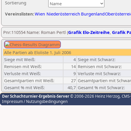
Sortierung
Vereinslisten:
Wien
Niederösterreich
Burgenland
Oberösterrei
Pnr:110554 Name: Roman Pertl (
Grafik Elo-Zeitreihe
,
Grafik Pa
Alle Partien ab Eloliste 1. Juli 2006
Siege mit Weiß:
4
Siege mit Schwarz:
Remisen mit Weiß:
14
Remisen mit Schwarz:
Verluste mit Weiß:
9
Verluste mit Schwarz:
Gesamtpartien mit Weiß:
27
Gesamtpartien mit Schwar
Gesamt % mit Weiß:
40,7
Gesamt % mit Schwarz:
Der Schachturnier-Ergebnis-Server
© 2006-2026 Heinz Herzog
, CMS
Impressum / Nutzungsbedingungen