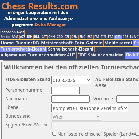
Logged on: Gast
Arabic
ARM
AZE
BIH
BUL
CAT
CHN
CRO
CZE
DEN
ENG
ESP
FAI
FIN
FRA
GER
GRE
INA
I
Home
TurnierDB
Meisterschaft
Foto-Galerie
Meldekartei
El
Turnierschach-Elozahl
Schnellschach-Elozahl
Allgemeines
Turnier anmelden: AUT
FIDE
Spieler anmelden
Elo AU
Willkommen bei den offiziellen Turnierscha
FIDE-Elolisten Stand
AUT-Elolisten Stand
6.936
Personennummer
Nachname
Vorname
Ebene
Bundesland
Spgem./Kreis/Verein
Nur "österreichische" Spieler (Land=A