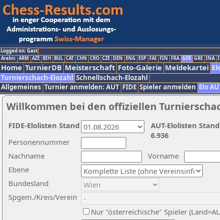
Logged on: Gast
Arabic
ARM
AZE
BIH
BUL
CAT
CHN
CRO
CZE
DEN
ENG
ESP
FAI
FIN
FRA
GER
GRE
INA
I
Home
TurnierDB
Meisterschaft
Foto-Galerie
Meldekartei
El
Turnierschach-Elozahl
Schnellschach-Elozahl
Allgemeines
Turnier anmelden: AUT
FIDE
Spieler anmelden
Elo AU
Willkommen bei den offiziellen Turnierscha
FIDE-Elolisten Stand
AUT-Elolisten Stand
6.936
Personennummer
Nachname
Vorname
Ebene
Bundesland
Spgem./Kreis/Verein
Nur "österreichische" Spieler (Land=A