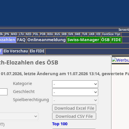
Servert
TA
JPN
MKD
LTU
NED
POL
POR
ROU
RUS
SRB
SVK
SWE
TUR
UKR
VIE
FontSize:11pt
ozahlen
FAQ
Onlineanmeldung
Swiss-Manager
ÖSB
FIDE
T
Elo Vorschau
Elo FIDE
ch-Elozahlen des ÖSB
 01.07.2026, letzte Änderung am 11.07.2026 13:14, gewertete P
Kategorie
Geschlecht
Spielberechtigung
Top 100
UT)