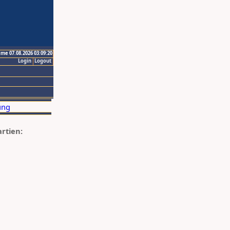
ime 07.08.2026 03:09:20
Login
Logout
artien: