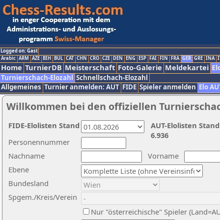
Logged on: Gast
Arabic
ARM
AZE
BIH
BUL
CAT
CHN
CRO
CZE
DEN
ENG
ESP
FAI
FIN
FRA
GER
GRE
INA
I
Home
TurnierDB
Meisterschaft
Foto-Galerie
Meldekartei
El
Turnierschach-Elozahl
Schnellschach-Elozahl
Allgemeines
Turnier anmelden: AUT
FIDE
Spieler anmelden
Elo AU
Willkommen bei den offiziellen Turnierscha
FIDE-Elolisten Stand
AUT-Elolisten Stand
6.936
Personennummer
Nachname
Vorname
Ebene
Bundesland
Spgem./Kreis/Verein
Nur "österreichische" Spieler (Land=A