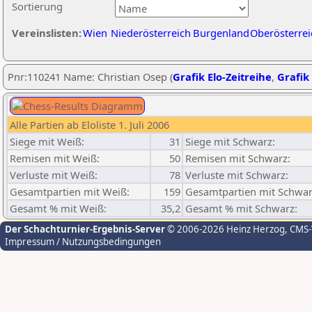
Sortierung
Vereinslisten:
Wien
Niederösterreich
Burgenland
Oberösterrei
Pnr:110241 Name: Christian Osep (
Grafik Elo-Zeitreihe
,
Grafik 
Alle Partien ab Eloliste 1. Juli 2006
Siege mit Weiß:
31
Siege mit Schwarz:
Remisen mit Weiß:
50
Remisen mit Schwarz:
Verluste mit Weiß:
78
Verluste mit Schwarz:
Gesamtpartien mit Weiß:
159
Gesamtpartien mit Schwar
Gesamt % mit Weiß:
35,2
Gesamt % mit Schwarz:
Der Schachturnier-Ergebnis-Server
© 2006-2026 Heinz Herzog
, CMS
Impressum / Nutzungsbedingungen