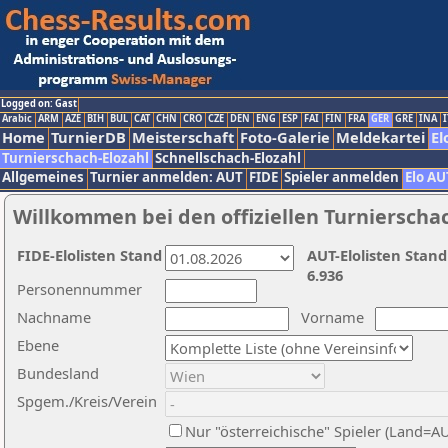
Logged on: Gast
Arabic
ARM
AZE
BIH
BUL
CAT
CHN
CRO
CZE
DEN
ENG
ESP
FAI
FIN
FRA
GER
GRE
INA
I
Home
TurnierDB
Meisterschaft
Foto-Galerie
Meldekartei
El
Turnierschach-Elozahl
Schnellschach-Elozahl
Allgemeines
Turnier anmelden: AUT
FIDE
Spieler anmelden
Elo AU
Willkommen bei den offiziellen Turnierscha
FIDE-Elolisten Stand
AUT-Elolisten Stand
6.936
Personennummer
Nachname
Vorname
Ebene
Bundesland
Spgem./Kreis/Verein
Nur "österreichische" Spieler (Land=A