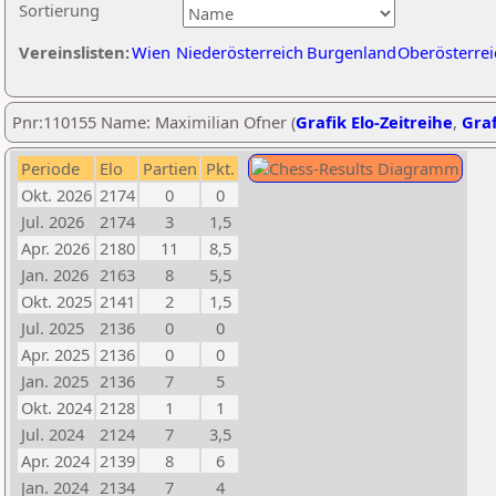
Sortierung
Vereinslisten:
Wien
Niederösterreich
Burgenland
Oberösterrei
Pnr:110155 Name: Maximilian Ofner (
Grafik Elo-Zeitreihe
,
Graf
Periode
Elo
Partien
Pkt.
Okt. 2026
2174
0
0
Jul. 2026
2174
3
1,5
Apr. 2026
2180
11
8,5
Jan. 2026
2163
8
5,5
Okt. 2025
2141
2
1,5
Jul. 2025
2136
0
0
Apr. 2025
2136
0
0
Jan. 2025
2136
7
5
Okt. 2024
2128
1
1
Jul. 2024
2124
7
3,5
Apr. 2024
2139
8
6
Jan. 2024
2134
7
4