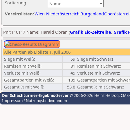
Sortierung
Vereinslisten:
Wien
Niederösterreich
Burgenland
Oberösterrei
Pnr:110117 Name: Harald Obran (
Grafik Elo-Zeitreihe
,
Grafik P
Alle Partien ab Eloliste 1. Juli 2006
Siege mit Weiß:
59
Siege mit Schwarz:
Remisen mit Weiß:
81
Remisen mit Schwarz:
Verluste mit Weiß:
45
Verluste mit Schwarz:
Gesamtpartien mit Weiß:
185
Gesamtpartien mit Schwar
Gesamt % mit Weiß:
53,8
Gesamt % mit Schwarz:
Der Schachturnier-Ergebnis-Server
© 2006-2026 Heinz Herzog
, CMS
Impressum / Nutzungsbedingungen