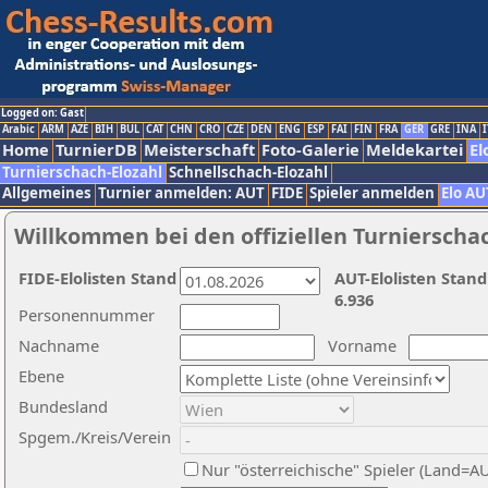
Logged on: Gast
Arabic
ARM
AZE
BIH
BUL
CAT
CHN
CRO
CZE
DEN
ENG
ESP
FAI
FIN
FRA
GER
GRE
INA
I
Home
TurnierDB
Meisterschaft
Foto-Galerie
Meldekartei
El
Turnierschach-Elozahl
Schnellschach-Elozahl
Allgemeines
Turnier anmelden: AUT
FIDE
Spieler anmelden
Elo AU
Willkommen bei den offiziellen Turnierscha
FIDE-Elolisten Stand
AUT-Elolisten Stand
6.936
Personennummer
Nachname
Vorname
Ebene
Bundesland
Spgem./Kreis/Verein
Nur "österreichische" Spieler (Land=A