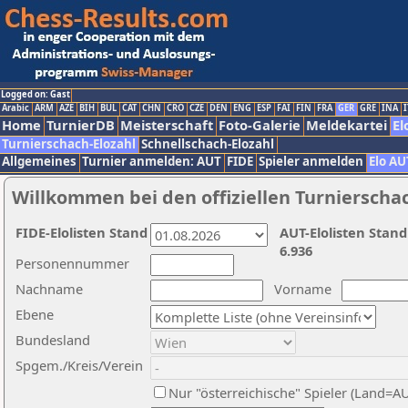
Logged on: Gast
Arabic
ARM
AZE
BIH
BUL
CAT
CHN
CRO
CZE
DEN
ENG
ESP
FAI
FIN
FRA
GER
GRE
INA
I
Home
TurnierDB
Meisterschaft
Foto-Galerie
Meldekartei
El
Turnierschach-Elozahl
Schnellschach-Elozahl
Allgemeines
Turnier anmelden: AUT
FIDE
Spieler anmelden
Elo AU
Willkommen bei den offiziellen Turnierscha
FIDE-Elolisten Stand
AUT-Elolisten Stand
6.936
Personennummer
Nachname
Vorname
Ebene
Bundesland
Spgem./Kreis/Verein
Nur "österreichische" Spieler (Land=A