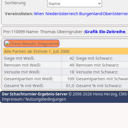
Sortierung
Vereinslisten:
Wien
Niederösterreich
Burgenland
Oberösterrei
Pnr:110099 Name: Thomas Oberngruber (
Grafik Elo-Zeitreihe
,
Alle Partien ab Eloliste 1. Juli 2006
Siege mit Weiß:
42
Siege mit Schwarz:
Remisen mit Weiß:
49
Remisen mit Schwarz:
Verluste mit Weiß:
18
Verluste mit Schwarz:
Gesamtpartien mit Weiß:
109
Gesamtpartien mit Schwar
Gesamt % mit Weiß:
61,0
Gesamt % mit Schwarz:
Der Schachturnier-Ergebnis-Server
© 2006-2026 Heinz Herzog
, CMS
Impressum / Nutzungsbedingungen