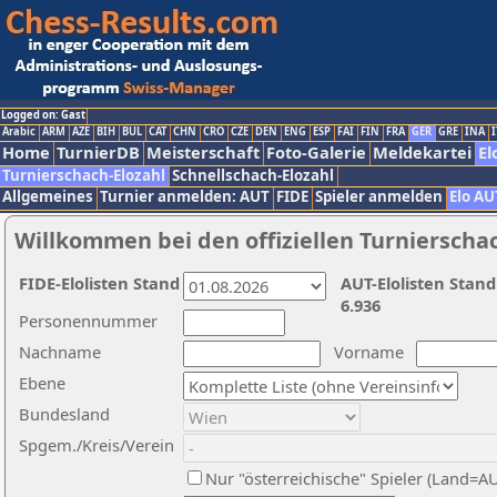
Logged on: Gast
Arabic
ARM
AZE
BIH
BUL
CAT
CHN
CRO
CZE
DEN
ENG
ESP
FAI
FIN
FRA
GER
GRE
INA
I
Home
TurnierDB
Meisterschaft
Foto-Galerie
Meldekartei
El
Turnierschach-Elozahl
Schnellschach-Elozahl
Allgemeines
Turnier anmelden: AUT
FIDE
Spieler anmelden
Elo AU
Willkommen bei den offiziellen Turnierscha
FIDE-Elolisten Stand
AUT-Elolisten Stand
6.936
Personennummer
Nachname
Vorname
Ebene
Bundesland
Spgem./Kreis/Verein
Nur "österreichische" Spieler (Land=A