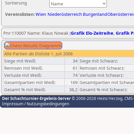
Sortierung
Vereinslisten:
Wien
Niederösterreich
Burgenland
Oberösterrei
Pnr:110007 Name: Klaus Nowak (
Grafik Elo-Zeitreihe
,
Grafik P
Alle Partien ab Eloliste 1. Juli 2006
Siege mit Weiß:
34
Siege mit Schwarz:
Remisen mit Weiß:
61
Remisen mit Schwarz:
Verluste mit Weiß:
74
Verluste mit Schwarz:
Gesamtpartien mit Weiß:
169
Gesamtpartien mit Schwar
Gesamt % mit Weiß:
38,2
Gesamt % mit Schwarz:
Der Schachturnier-Ergebnis-Server
© 2006-2026 Heinz Herzog
, CMS
Impressum / Nutzungsbedingungen