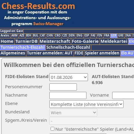
Logged on: Gast
Arabic
ARM
AZE
BIH
BUL
CAT
CHN
CRO
CZE
DEN
ENG
ESP
FAI
FIN
FRA
GER
GRE
INA
I
Home
TurnierDB
Meisterschaft
Foto-Galerie
Meldekartei
El
Turnierschach-Elozahl
Schnellschach-Elozahl
Allgemeines
Turnier anmelden: AUT
FIDE
Spieler anmelden
Elo AU
Willkommen bei den offiziellen Turnierscha
FIDE-Elolisten Stand
AUT-Elolisten Stand
6.936
Personennummer
Nachname
Vorname
Ebene
Bundesland
Spgem./Kreis/Verein
Nur "österreichische" Spieler (Land=A