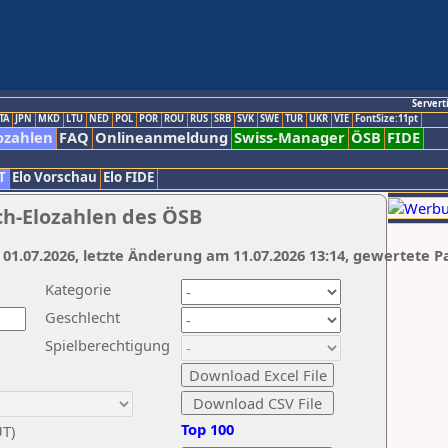
Servert
TA
JPN
MKD
LTU
NED
POL
POR
ROU
RUS
SRB
SVK
SWE
TUR
UKR
VIE
FontSize:11pt
ozahlen
FAQ
Onlineanmeldung
Swiss-Manager
ÖSB
FIDE
T
Elo Vorschau
Elo FIDE
ch-Elozahlen des ÖSB
 01.07.2026, letzte Änderung am 11.07.2026 13:14, gewertete P
Kategorie
Geschlecht
Spielberechtigung
Top 100
UT)