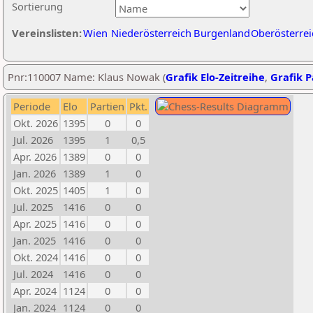
Sortierung
Vereinslisten:
Wien
Niederösterreich
Burgenland
Oberösterrei
Pnr:110007 Name: Klaus Nowak (
Grafik Elo-Zeitreihe
,
Grafik P
Periode
Elo
Partien
Pkt.
Okt. 2026
1395
0
0
Jul. 2026
1395
1
0,5
Apr. 2026
1389
0
0
Jan. 2026
1389
1
0
Okt. 2025
1405
1
0
Jul. 2025
1416
0
0
Apr. 2025
1416
0
0
Jan. 2025
1416
0
0
Okt. 2024
1416
0
0
Jul. 2024
1416
0
0
Apr. 2024
1124
0
0
Jan. 2024
1124
0
0