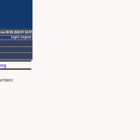
ime 08.08.2026 01:34:07
Login
Logout
artien: