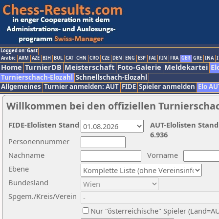
Logged on: Gast
Arabic
ARM
AZE
BIH
BUL
CAT
CHN
CRO
CZE
DEN
ENG
ESP
FAI
FIN
FRA
GER
GRE
INA
I
Home
TurnierDB
Meisterschaft
Foto-Galerie
Meldekartei
El
Turnierschach-Elozahl
Schnellschach-Elozahl
Allgemeines
Turnier anmelden: AUT
FIDE
Spieler anmelden
Elo AU
Willkommen bei den offiziellen Turnierscha
FIDE-Elolisten Stand
AUT-Elolisten Stand
6.936
Personennummer
Nachname
Vorname
Ebene
Bundesland
Spgem./Kreis/Verein
Nur "österreichische" Spieler (Land=A