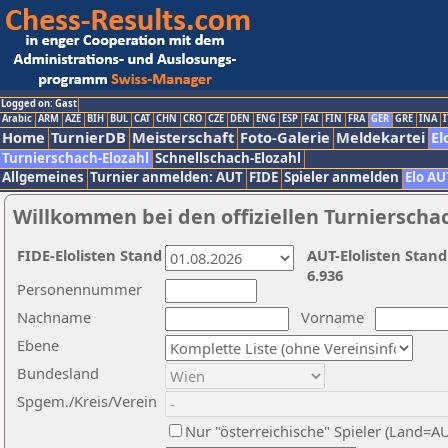
Logged on: Gast
Arabic
ARM
AZE
BIH
BUL
CAT
CHN
CRO
CZE
DEN
ENG
ESP
FAI
FIN
FRA
GER
GRE
INA
I
Home
TurnierDB
Meisterschaft
Foto-Galerie
Meldekartei
El
Turnierschach-Elozahl
Schnellschach-Elozahl
Allgemeines
Turnier anmelden: AUT
FIDE
Spieler anmelden
Elo AU
Willkommen bei den offiziellen Turnierscha
FIDE-Elolisten Stand
AUT-Elolisten Stand
6.936
Personennummer
Nachname
Vorname
Ebene
Bundesland
Spgem./Kreis/Verein
Nur "österreichische" Spieler (Land=A