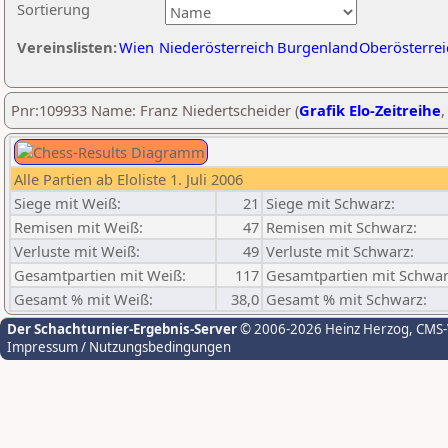
Sortierung
Vereinslisten:
Wien
Niederösterreich
Burgenland
Oberösterrei
Pnr:109933 Name: Franz Niedertscheider (
Grafik Elo-Zeitreihe
Alle Partien ab Eloliste 1. Juli 2006
Siege mit Weiß:
21
Siege mit Schwarz:
Remisen mit Weiß:
47
Remisen mit Schwarz:
Verluste mit Weiß:
49
Verluste mit Schwarz:
Gesamtpartien mit Weiß:
117
Gesamtpartien mit Schwar
Gesamt % mit Weiß:
38,0
Gesamt % mit Schwarz:
Der Schachturnier-Ergebnis-Server
© 2006-2026 Heinz Herzog
, CMS
Impressum / Nutzungsbedingungen