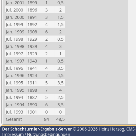
Jan. 2001
1899
1
0,5
Jul. 2000
1896
3
2
Jan. 2000
1891
3
1,5
Jul. 1999
1892
4
1,5
Jan. 1999
1908
6
2
Jul. 1998
1929
2
0,5
Jan. 1998
1939
4
3
Jul. 1997
1929
2
1
Jan. 1997
1943
1
0,5
Jul. 1996
1941
4
3,5
Jan. 1996
1924
7
4,5
Jul. 1995
1911
5
3,5
Jan. 1995
1898
7
4
Jul. 1994
1887
5
2,5
Jan. 1994
1890
6
3,5
Jul. 1993
1901
0
0
Gesamt
84
48,5
Der Schachturnier-Ergebnis-Server
© 2006-2026 Heinz Herzog
, CMS
Impressum / Nutzungsbedingungen