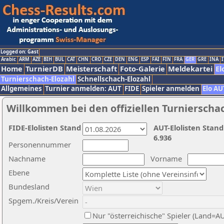
Logged on: Gast
Arabic
ARM
AZE
BIH
BUL
CAT
CHN
CRO
CZE
DEN
ENG
ESP
FAI
FIN
FRA
GER
GRE
INA
I
Home
TurnierDB
Meisterschaft
Foto-Galerie
Meldekartei
El
Turnierschach-Elozahl
Schnellschach-Elozahl
Allgemeines
Turnier anmelden: AUT
FIDE
Spieler anmelden
Elo AU
Willkommen bei den offiziellen Turnierscha
FIDE-Elolisten Stand
AUT-Elolisten Stand
6.936
Personennummer
Nachname
Vorname
Ebene
Bundesland
Spgem./Kreis/Verein
Nur "österreichische" Spieler (Land=A