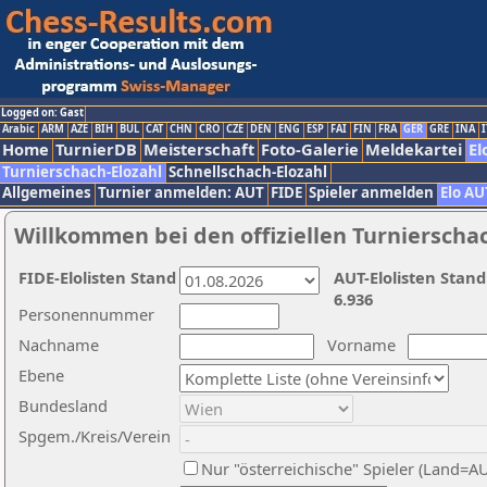
Logged on: Gast
Arabic
ARM
AZE
BIH
BUL
CAT
CHN
CRO
CZE
DEN
ENG
ESP
FAI
FIN
FRA
GER
GRE
INA
I
Home
TurnierDB
Meisterschaft
Foto-Galerie
Meldekartei
El
Turnierschach-Elozahl
Schnellschach-Elozahl
Allgemeines
Turnier anmelden: AUT
FIDE
Spieler anmelden
Elo AU
Willkommen bei den offiziellen Turnierscha
FIDE-Elolisten Stand
AUT-Elolisten Stand
6.936
Personennummer
Nachname
Vorname
Ebene
Bundesland
Spgem./Kreis/Verein
Nur "österreichische" Spieler (Land=A