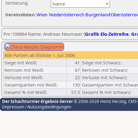
Sortierung
Vereinslisten:
Wien
Niederösterreich
Burgenland
Oberösterrei
Pnr:109864 Name: Andreas Neumaier (
Grafik Elo-Zeitreihe
,
Gra
Alle Partien ab Eloliste 1. Juli 2006
Siege mit Weiß:
41
Siege mit Schwarz:
Remisen mit Weiß:
67
Remisen mit Schwarz:
Verluste mit Weiß:
22
Verluste mit Schwarz:
Gesamtpartien mit Weiß:
130
Gesamtpartien mit Schwar
Gesamt % mit Weiß:
57,3
Gesamt % mit Schwarz:
Der Schachturnier-Ergebnis-Server
© 2006-2026 Heinz Herzog
, CMS
Impressum / Nutzungsbedingungen