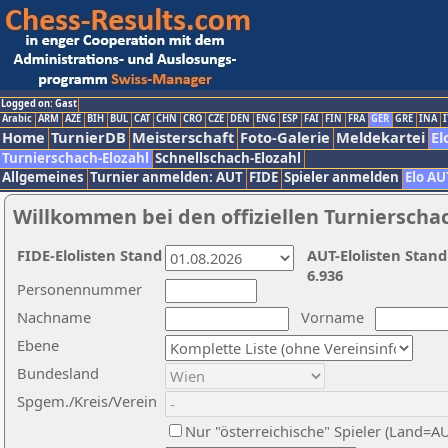
Logged on: Gast
Arabic
ARM
AZE
BIH
BUL
CAT
CHN
CRO
CZE
DEN
ENG
ESP
FAI
FIN
FRA
GER
GRE
INA
I
Home
TurnierDB
Meisterschaft
Foto-Galerie
Meldekartei
El
Turnierschach-Elozahl
Schnellschach-Elozahl
Allgemeines
Turnier anmelden: AUT
FIDE
Spieler anmelden
Elo AU
Willkommen bei den offiziellen Turnierscha
FIDE-Elolisten Stand
AUT-Elolisten Stand
6.936
Personennummer
Nachname
Vorname
Ebene
Bundesland
Spgem./Kreis/Verein
Nur "österreichische" Spieler (Land=A