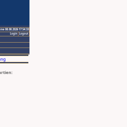
ime 08.08.2026 17:54:33
Login
Logout
artien: