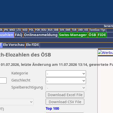
Servert
TA
JPN
MKD
LTU
NED
POL
POR
ROU
RUS
SRB
SVK
SWE
TUR
UKR
VIE
FontSize:11pt
ozahlen
FAQ
Onlineanmeldung
Swiss-Manager
ÖSB
FIDE
T
Elo Vorschau
Elo FIDE
ch-Elozahlen des ÖSB
 01.07.2026, letzte Änderung am 11.07.2026 13:14, gewertete P
Kategorie
Geschlecht
Spielberechtigung
Top 100
UT)