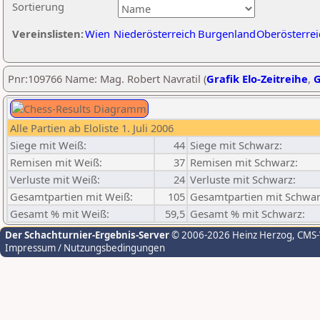
Sortierung
Vereinslisten:
Wien
Niederösterreich
Burgenland
Oberösterrei
Pnr:109766 Name: Mag. Robert Navratil (
Grafik Elo-Zeitreihe
,
G
Alle Partien ab Eloliste 1. Juli 2006
Siege mit Weiß:
44
Siege mit Schwarz:
Remisen mit Weiß:
37
Remisen mit Schwarz:
Verluste mit Weiß:
24
Verluste mit Schwarz:
Gesamtpartien mit Weiß:
105
Gesamtpartien mit Schwar
Gesamt % mit Weiß:
59,5
Gesamt % mit Schwarz:
Der Schachturnier-Ergebnis-Server
© 2006-2026 Heinz Herzog
, CMS
Impressum / Nutzungsbedingungen