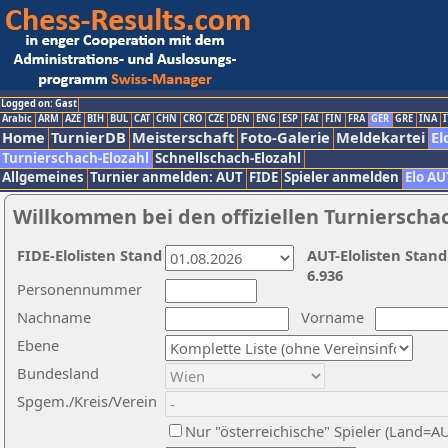
Logged on: Gast
Arabic
ARM
AZE
BIH
BUL
CAT
CHN
CRO
CZE
DEN
ENG
ESP
FAI
FIN
FRA
GER
GRE
INA
I
Home
TurnierDB
Meisterschaft
Foto-Galerie
Meldekartei
El
Turnierschach-Elozahl
Schnellschach-Elozahl
Allgemeines
Turnier anmelden: AUT
FIDE
Spieler anmelden
Elo AU
Willkommen bei den offiziellen Turnierscha
FIDE-Elolisten Stand
AUT-Elolisten Stand
6.936
Personennummer
Nachname
Vorname
Ebene
Bundesland
Spgem./Kreis/Verein
Nur "österreichische" Spieler (Land=A