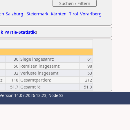
ch
Salzburg
Steiermark
Kärnten
Tirol
Vorarlberg
k Partie-Statistik
)
36
Siege insgesamt:
61
50
Remisen insgesamt:
98
32
Verluste insgesamt:
53
z:
118
Gesamtpartien:
212
51,7
Gesamt %:
51,9
-Version 14.07.2026 13:23, Node S3