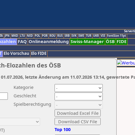
Servert
TA
JPN
MKD
LTU
NED
POL
POR
ROU
RUS
SRB
SVK
SWE
TUR
UKR
VIE
FontSize:11pt
ozahlen
FAQ
Onlineanmeldung
Swiss-Manager
ÖSB
FIDE
T
Elo Vorschau
Elo FIDE
ch-Elozahlen des ÖSB
 01.07.2026, letzte Änderung am 11.07.2026 13:14, gewertete P
Kategorie
Geschlecht
Spielberechtigung
Top 100
UT)