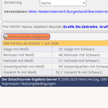
Sortierung
Vereinslisten:
Wien
Niederösterreich
Burgenland
Oberösterrei
Pnr:109701 Name: Adalbert Musilek (
Grafik Elo-Zeitreihe
,
Grafi
Alle Partien ab Eloliste 1. Juli 2006
Siege mit Weiß:
25
Siege mit Schwarz:
Remisen mit Weiß:
48
Remisen mit Schwarz:
Verluste mit Weiß:
21
Verluste mit Schwarz:
Gesamtpartien mit Weiß:
94
Gesamtpartien mit Schwar
Gesamt % mit Weiß:
52,1
Gesamt % mit Schwarz:
Der Schachturnier-Ergebnis-Server
© 2006-2026 Heinz Herzog
, CMS
Impressum / Nutzungsbedingungen