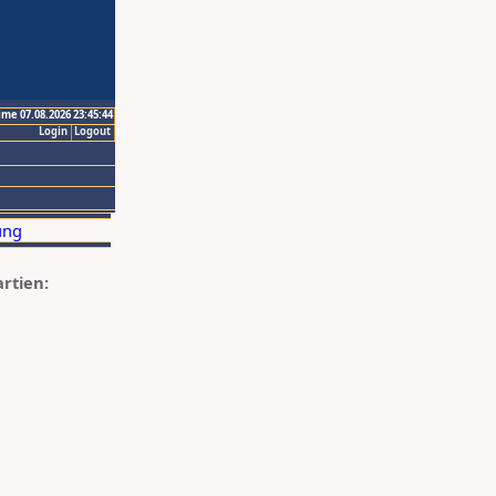
ime 07.08.2026 23:45:44
Login
Logout
artien: