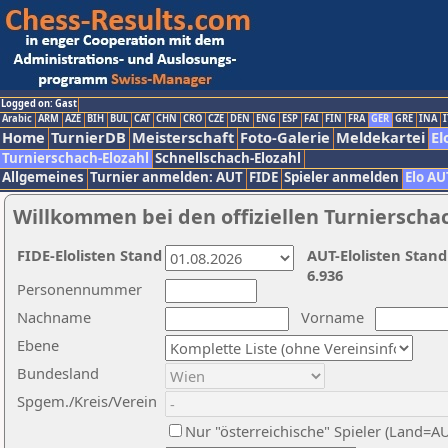
Logged on: Gast
Arabic
ARM
AZE
BIH
BUL
CAT
CHN
CRO
CZE
DEN
ENG
ESP
FAI
FIN
FRA
GER
GRE
INA
I
Home
TurnierDB
Meisterschaft
Foto-Galerie
Meldekartei
El
Turnierschach-Elozahl
Schnellschach-Elozahl
Allgemeines
Turnier anmelden: AUT
FIDE
Spieler anmelden
Elo AU
Willkommen bei den offiziellen Turnierscha
FIDE-Elolisten Stand
AUT-Elolisten Stand
6.936
Personennummer
Nachname
Vorname
Ebene
Bundesland
Spgem./Kreis/Verein
Nur "österreichische" Spieler (Land=A