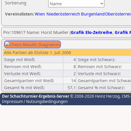
Sortierung
Vereinslisten:
Wien
Niederösterreich
Burgenland
Oberösterrei
Pnr:109617 Name: Horst Mueller (
Grafik Elo-Zeitreihe
,
Grafik P
Alle Partien ab Eloliste 1. Juli 2006
Siege mit Weiß:
4
Siege mit Schwarz:
Remisen mit Weiß:
8
Remisen mit Schwarz:
Verluste mit Weiß:
2
Verluste mit Schwarz:
Gesamtpartien mit Weiß:
14
Gesamtpartien mit Schwar
Gesamt % mit Weiß:
57,1
Gesamt % mit Schwarz:
Der Schachturnier-Ergebnis-Server
© 2006-2026 Heinz Herzog
, CMS
Impressum / Nutzungsbedingungen