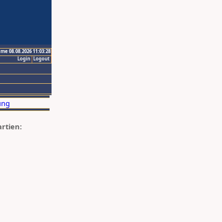
ime 08.08.2026 11:03:28
Login
Logout
artien: