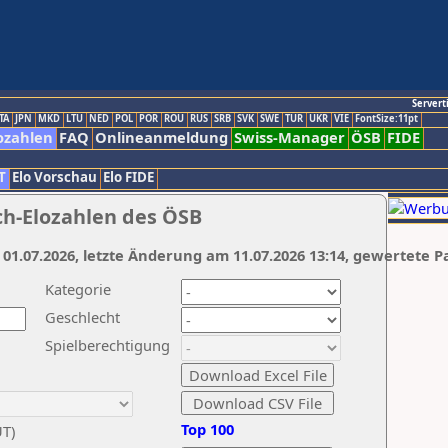
Servert
TA
JPN
MKD
LTU
NED
POL
POR
ROU
RUS
SRB
SVK
SWE
TUR
UKR
VIE
FontSize:11pt
ozahlen
FAQ
Onlineanmeldung
Swiss-Manager
ÖSB
FIDE
T
Elo Vorschau
Elo FIDE
ch-Elozahlen des ÖSB
 01.07.2026, letzte Änderung am 11.07.2026 13:14, gewertete P
Kategorie
Geschlecht
Spielberechtigung
Top 100
UT)