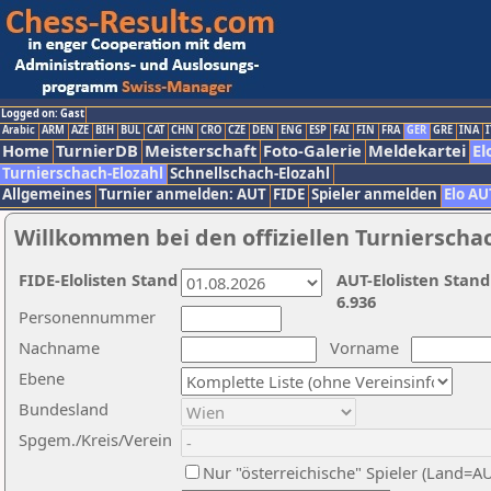
Logged on: Gast
Arabic
ARM
AZE
BIH
BUL
CAT
CHN
CRO
CZE
DEN
ENG
ESP
FAI
FIN
FRA
GER
GRE
INA
I
Home
TurnierDB
Meisterschaft
Foto-Galerie
Meldekartei
El
Turnierschach-Elozahl
Schnellschach-Elozahl
Allgemeines
Turnier anmelden: AUT
FIDE
Spieler anmelden
Elo AU
Willkommen bei den offiziellen Turnierscha
FIDE-Elolisten Stand
AUT-Elolisten Stand
6.936
Personennummer
Nachname
Vorname
Ebene
Bundesland
Spgem./Kreis/Verein
Nur "österreichische" Spieler (Land=A