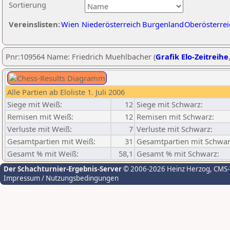
Sortierung
Vereinslisten:
Wien
Niederösterreich
Burgenland
Oberösterrei
Pnr:109564 Name: Friedrich Muehlbacher (
Grafik Elo-Zeitreihe
Alle Partien ab Eloliste 1. Juli 2006
Siege mit Weiß:
12
Siege mit Schwarz:
Remisen mit Weiß:
12
Remisen mit Schwarz:
Verluste mit Weiß:
7
Verluste mit Schwarz:
Gesamtpartien mit Weiß:
31
Gesamtpartien mit Schwar
Gesamt % mit Weiß:
58,1
Gesamt % mit Schwarz:
Der Schachturnier-Ergebnis-Server
© 2006-2026 Heinz Herzog
, CMS
Impressum / Nutzungsbedingungen