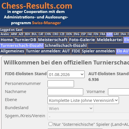
Logged on: Gast
Arabic
ARM
AZE
BIH
BUL
CAT
CHN
CRO
CZE
DEN
ENG
ESP
FAI
FIN
FRA
GER
GRE
INA
I
Home
TurnierDB
Meisterschaft
Foto-Galerie
Meldekartei
El
Turnierschach-Elozahl
Schnellschach-Elozahl
Allgemeines
Turnier anmelden: AUT
FIDE
Spieler anmelden
Elo AU
Willkommen bei den offiziellen Turnierscha
FIDE-Elolisten Stand
AUT-Elolisten Stand
6.936
Personennummer
Nachname
Vorname
Ebene
Bundesland
Spgem./Kreis/Verein
Nur "österreichische" Spieler (Land=A