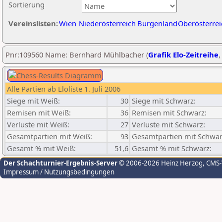
Sortierung
Vereinslisten:
Wien
Niederösterreich
Burgenland
Oberösterrei
Pnr:109560 Name: Bernhard Mühlbacher (
Grafik Elo-Zeitreihe
Alle Partien ab Eloliste 1. Juli 2006
Siege mit Weiß:
30
Siege mit Schwarz:
Remisen mit Weiß:
36
Remisen mit Schwarz:
Verluste mit Weiß:
27
Verluste mit Schwarz:
Gesamtpartien mit Weiß:
93
Gesamtpartien mit Schwar
Gesamt % mit Weiß:
51,6
Gesamt % mit Schwarz:
Der Schachturnier-Ergebnis-Server
© 2006-2026 Heinz Herzog
, CMS
Impressum / Nutzungsbedingungen