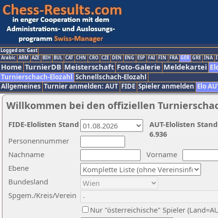
Logged on: Gast
Arabic
ARM
AZE
BIH
BUL
CAT
CHN
CRO
CZE
DEN
ENG
ESP
FAI
FIN
FRA
GER
GRE
INA
I
Home
TurnierDB
Meisterschaft
Foto-Galerie
Meldekartei
El
Turnierschach-Elozahl
Schnellschach-Elozahl
Allgemeines
Turnier anmelden: AUT
FIDE
Spieler anmelden
Elo AU
Willkommen bei den offiziellen Turnierscha
FIDE-Elolisten Stand
AUT-Elolisten Stand
6.936
Personennummer
Nachname
Vorname
Ebene
Bundesland
Spgem./Kreis/Verein
Nur "österreichische" Spieler (Land=A