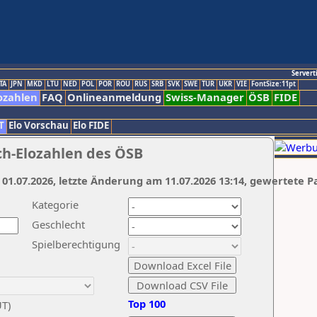
Servert
TA
JPN
MKD
LTU
NED
POL
POR
ROU
RUS
SRB
SVK
SWE
TUR
UKR
VIE
FontSize:11pt
ozahlen
FAQ
Onlineanmeldung
Swiss-Manager
ÖSB
FIDE
T
Elo Vorschau
Elo FIDE
ch-Elozahlen des ÖSB
 01.07.2026, letzte Änderung am 11.07.2026 13:14, gewertete P
Kategorie
Geschlecht
Spielberechtigung
Top 100
UT)