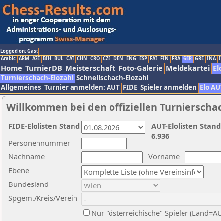
Logged on: Gast
Arabic
ARM
AZE
BIH
BUL
CAT
CHN
CRO
CZE
DEN
ENG
ESP
FAI
FIN
FRA
GER
GRE
INA
I
Home
TurnierDB
Meisterschaft
Foto-Galerie
Meldekartei
El
Turnierschach-Elozahl
Schnellschach-Elozahl
Allgemeines
Turnier anmelden: AUT
FIDE
Spieler anmelden
Elo AU
Willkommen bei den offiziellen Turnierscha
FIDE-Elolisten Stand
AUT-Elolisten Stand
6.936
Personennummer
Nachname
Vorname
Ebene
Bundesland
Spgem./Kreis/Verein
Nur "österreichische" Spieler (Land=A