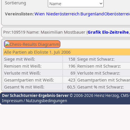
Sortierung
Vereinslisten:
Wien
Niederösterreich
Burgenland
Oberösterrei
Pnr:109519 Name: Maximilian Mostbauer (
Grafik Elo-Zeitreihe
Alle Partien ab Eloliste 1. Juli 2006
Siege mit Weiß:
158
Siege mit Schwarz:
Remisen mit Weiß:
196
Remisen mit Schwarz:
Verluste mit Weiß:
69
Verluste mit Schwarz:
Gesamtpartien mit Weiß:
423
Gesamtpartien mit Schwar
Gesamt % mit Weiß:
60,5
Gesamt % mit Schwarz:
Der Schachturnier-Ergebnis-Server
© 2006-2026 Heinz Herzog
, CMS
Impressum / Nutzungsbedingungen