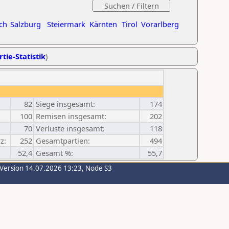
ch
Salzburg
Steiermark
Kärnten
Tirol
Vorarlberg
tie-Statistik
)
82
Siege insgesamt:
174
100
Remisen insgesamt:
202
70
Verluste insgesamt:
118
z:
252
Gesamtpartien:
494
52,4
Gesamt %:
55,7
-Version 14.07.2026 13:23, Node S3