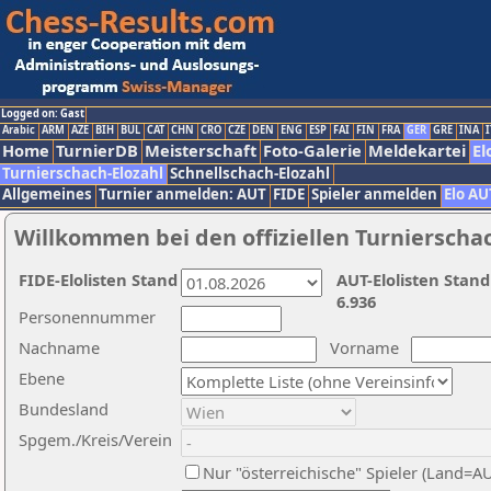
Logged on: Gast
Arabic
ARM
AZE
BIH
BUL
CAT
CHN
CRO
CZE
DEN
ENG
ESP
FAI
FIN
FRA
GER
GRE
INA
I
Home
TurnierDB
Meisterschaft
Foto-Galerie
Meldekartei
El
Turnierschach-Elozahl
Schnellschach-Elozahl
Allgemeines
Turnier anmelden: AUT
FIDE
Spieler anmelden
Elo AU
Willkommen bei den offiziellen Turnierscha
FIDE-Elolisten Stand
AUT-Elolisten Stand
6.936
Personennummer
Nachname
Vorname
Ebene
Bundesland
Spgem./Kreis/Verein
Nur "österreichische" Spieler (Land=A