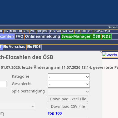
Servert
TA
JPN
MKD
LTU
NED
POL
POR
ROU
RUS
SRB
SVK
SWE
TUR
UKR
VIE
FontSize:11pt
ozahlen
FAQ
Onlineanmeldung
Swiss-Manager
ÖSB
FIDE
T
Elo Vorschau
Elo FIDE
ch-Elozahlen des ÖSB
 01.07.2026, letzte Änderung am 11.07.2026 13:14, gewertete P
Kategorie
Geschlecht
Spielberechtigung
Top 100
UT)