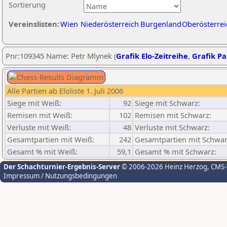
Sortierung
Vereinslisten:
Wien
Niederösterreich
Burgenland
Oberösterrei
Pnr:109345 Name: Petr Mlynek (
Grafik Elo-Zeitreihe
,
Grafik Par
Alle Partien ab Eloliste 1. Juli 2006
Siege mit Weiß:
92
Siege mit Schwarz:
Remisen mit Weiß:
102
Remisen mit Schwarz:
Verluste mit Weiß:
48
Verluste mit Schwarz:
Gesamtpartien mit Weiß:
242
Gesamtpartien mit Schwar
Gesamt % mit Weiß:
59,1
Gesamt % mit Schwarz:
Der Schachturnier-Ergebnis-Server
© 2006-2026 Heinz Herzog
, CMS
Impressum / Nutzungsbedingungen