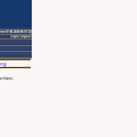
ime 07.08.2026 06:57:23
Login
Logout
artien: