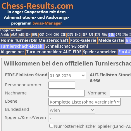
Logged on: Gast
Arabic
ARM
AZE
BIH
BUL
CAT
CHN
CRO
CZE
DEN
ENG
ESP
FAI
FIN
FRA
GER
GRE
INA
I
Home
TurnierDB
Meisterschaft
Foto-Galerie
Meldekartei
El
Turnierschach-Elozahl
Schnellschach-Elozahl
Allgemeines
Turnier anmelden: AUT
FIDE
Spieler anmelden
Elo AU
Willkommen bei den offiziellen Turnierscha
FIDE-Elolisten Stand
AUT-Elolisten Stand
6.936
Personennummer
Nachname
Vorname
Ebene
Bundesland
Spgem./Kreis/Verein
Nur "österreichische" Spieler (Land=A