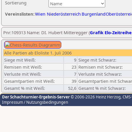
Sortierung
Vereinslisten:
Wien
Niederösterreich
Burgenland
Oberösterrei
Pnr:109313 Name: DI. Hubert Mitteregger (
Grafik Elo-Zeitreihe
Alle Partien ab Eloliste 1. Juli 2006
Siege mit Weiß:
9
Siege mit Schwarz:
Remisen mit Weiß:
23
Remisen mit Schwarz:
Verluste mit Weiß:
7
Verluste mit Schwarz:
Gesamtpartien mit Weiß:
39
Gesamtpartien mit Schwar
Gesamt % mit Weiß:
52,6
Gesamt % mit Schwarz:
Der Schachturnier-Ergebnis-Server
© 2006-2026 Heinz Herzog
, CMS
Impressum / Nutzungsbedingungen