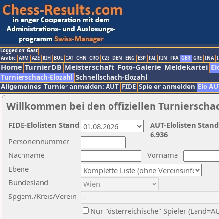
Logged on: Gast
Arabic
ARM
AZE
BIH
BUL
CAT
CHN
CRO
CZE
DEN
ENG
ESP
FAI
FIN
FRA
GER
GRE
INA
I
Home
TurnierDB
Meisterschaft
Foto-Galerie
Meldekartei
El
Turnierschach-Elozahl
Schnellschach-Elozahl
Allgemeines
Turnier anmelden: AUT
FIDE
Spieler anmelden
Elo AU
Willkommen bei den offiziellen Turnierscha
FIDE-Elolisten Stand
AUT-Elolisten Stand
6.936
Personennummer
Nachname
Vorname
Ebene
Bundesland
Spgem./Kreis/Verein
Nur "österreichische" Spieler (Land=A