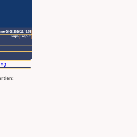
ime 06.08.2026 23:13:58
Login
Logout
artien: