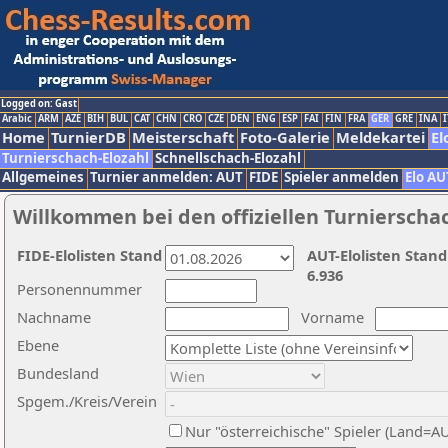
Logged on: Gast
Arabic
ARM
AZE
BIH
BUL
CAT
CHN
CRO
CZE
DEN
ENG
ESP
FAI
FIN
FRA
GER
GRE
INA
I
Home
TurnierDB
Meisterschaft
Foto-Galerie
Meldekartei
El
Turnierschach-Elozahl
Schnellschach-Elozahl
Allgemeines
Turnier anmelden: AUT
FIDE
Spieler anmelden
Elo AU
Willkommen bei den offiziellen Turnierscha
FIDE-Elolisten Stand
AUT-Elolisten Stand
6.936
Personennummer
Nachname
Vorname
Ebene
Bundesland
Spgem./Kreis/Verein
Nur "österreichische" Spieler (Land=A