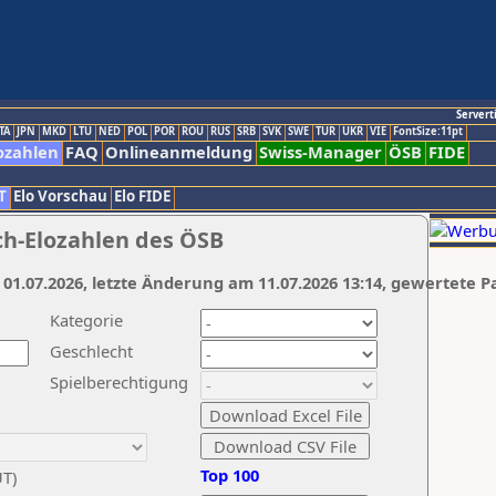
Servert
TA
JPN
MKD
LTU
NED
POL
POR
ROU
RUS
SRB
SVK
SWE
TUR
UKR
VIE
FontSize:11pt
ozahlen
FAQ
Onlineanmeldung
Swiss-Manager
ÖSB
FIDE
T
Elo Vorschau
Elo FIDE
ch-Elozahlen des ÖSB
 01.07.2026, letzte Änderung am 11.07.2026 13:14, gewertete P
Kategorie
Geschlecht
Spielberechtigung
Top 100
UT)