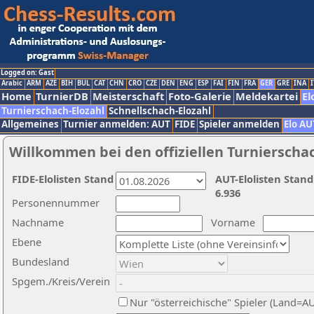
Logged on: Gast
Arabic
ARM
AZE
BIH
BUL
CAT
CHN
CRO
CZE
DEN
ENG
ESP
FAI
FIN
FRA
GER
GRE
INA
I
Home
TurnierDB
Meisterschaft
Foto-Galerie
Meldekartei
El
Turnierschach-Elozahl
Schnellschach-Elozahl
Allgemeines
Turnier anmelden: AUT
FIDE
Spieler anmelden
Elo AU
Willkommen bei den offiziellen Turnierscha
FIDE-Elolisten Stand
AUT-Elolisten Stand
6.936
Personennummer
Nachname
Vorname
Ebene
Bundesland
Spgem./Kreis/Verein
Nur "österreichische" Spieler (Land=A