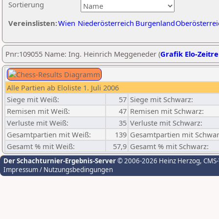
Sortierung
Vereinslisten:
Wien
Niederösterreich
Burgenland
Oberösterrei
Pnr:109055 Name: Ing. Heinrich Meggeneder (
Grafik Elo-Zeitr
Alle Partien ab Eloliste 1. Juli 2006
Siege mit Weiß:
57
Siege mit Schwarz:
Remisen mit Weiß:
47
Remisen mit Schwarz:
Verluste mit Weiß:
35
Verluste mit Schwarz:
Gesamtpartien mit Weiß:
139
Gesamtpartien mit Schwar
Gesamt % mit Weiß:
57,9
Gesamt % mit Schwarz:
Der Schachturnier-Ergebnis-Server
© 2006-2026 Heinz Herzog
, CMS
Impressum / Nutzungsbedingungen