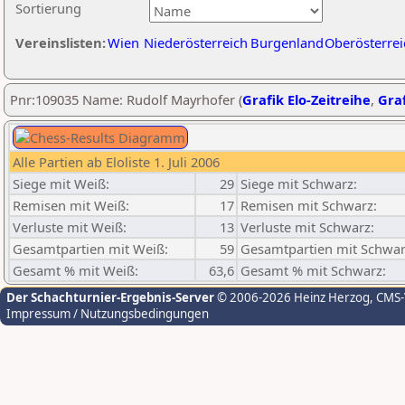
Sortierung
Vereinslisten:
Wien
Niederösterreich
Burgenland
Oberösterrei
Pnr:109035 Name: Rudolf Mayrhofer (
Grafik Elo-Zeitreihe
,
Graf
Alle Partien ab Eloliste 1. Juli 2006
Siege mit Weiß:
29
Siege mit Schwarz:
Remisen mit Weiß:
17
Remisen mit Schwarz:
Verluste mit Weiß:
13
Verluste mit Schwarz:
Gesamtpartien mit Weiß:
59
Gesamtpartien mit Schwar
Gesamt % mit Weiß:
63,6
Gesamt % mit Schwarz:
Der Schachturnier-Ergebnis-Server
© 2006-2026 Heinz Herzog
, CMS
Impressum / Nutzungsbedingungen