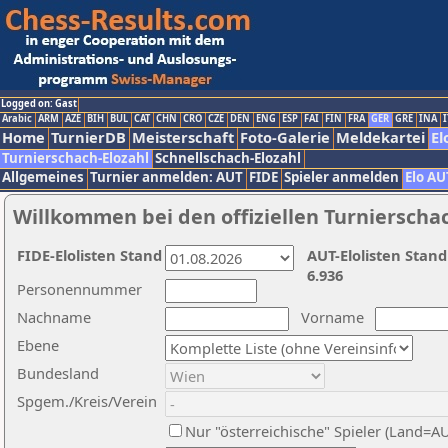
Logged on: Gast
Arabic
ARM
AZE
BIH
BUL
CAT
CHN
CRO
CZE
DEN
ENG
ESP
FAI
FIN
FRA
GER
GRE
INA
I
Home
TurnierDB
Meisterschaft
Foto-Galerie
Meldekartei
El
Turnierschach-Elozahl
Schnellschach-Elozahl
Allgemeines
Turnier anmelden: AUT
FIDE
Spieler anmelden
Elo AU
Willkommen bei den offiziellen Turnierscha
FIDE-Elolisten Stand
AUT-Elolisten Stand
6.936
Personennummer
Nachname
Vorname
Ebene
Bundesland
Spgem./Kreis/Verein
Nur "österreichische" Spieler (Land=A