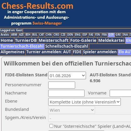
Logged on: Gast
Arabic
ARM
AZE
BIH
BUL
CAT
CHN
CRO
CZE
DEN
ENG
ESP
FAI
FIN
FRA
GER
GRE
INA
I
Home
TurnierDB
Meisterschaft
Foto-Galerie
Meldekartei
El
Turnierschach-Elozahl
Schnellschach-Elozahl
Allgemeines
Turnier anmelden: AUT
FIDE
Spieler anmelden
Elo AU
Willkommen bei den offiziellen Turnierscha
FIDE-Elolisten Stand
AUT-Elolisten Stand
6.936
Personennummer
Nachname
Vorname
Ebene
Bundesland
Spgem./Kreis/Verein
Nur "österreichische" Spieler (Land=A