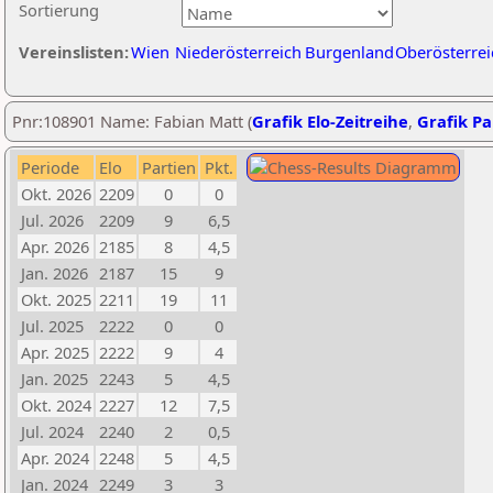
Sortierung
Vereinslisten:
Wien
Niederösterreich
Burgenland
Oberösterrei
Pnr:108901 Name: Fabian Matt (
Grafik Elo-Zeitreihe
,
Grafik Par
Periode
Elo
Partien
Pkt.
Okt. 2026
2209
0
0
Jul. 2026
2209
9
6,5
Apr. 2026
2185
8
4,5
Jan. 2026
2187
15
9
Okt. 2025
2211
19
11
Jul. 2025
2222
0
0
Apr. 2025
2222
9
4
Jan. 2025
2243
5
4,5
Okt. 2024
2227
12
7,5
Jul. 2024
2240
2
0,5
Apr. 2024
2248
5
4,5
Jan. 2024
2249
3
3