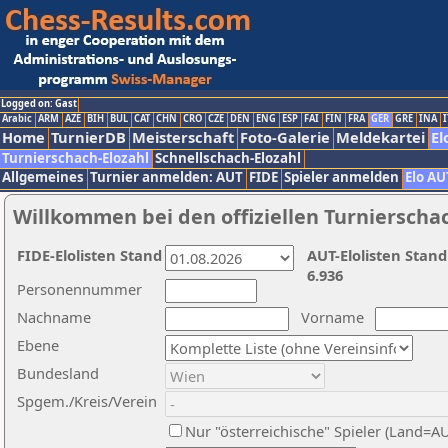
Logged on: Gast
Arabic
ARM
AZE
BIH
BUL
CAT
CHN
CRO
CZE
DEN
ENG
ESP
FAI
FIN
FRA
GER
GRE
INA
I
Home
TurnierDB
Meisterschaft
Foto-Galerie
Meldekartei
El
Turnierschach-Elozahl
Schnellschach-Elozahl
Allgemeines
Turnier anmelden: AUT
FIDE
Spieler anmelden
Elo AU
Willkommen bei den offiziellen Turnierscha
FIDE-Elolisten Stand
AUT-Elolisten Stand
6.936
Personennummer
Nachname
Vorname
Ebene
Bundesland
Spgem./Kreis/Verein
Nur "österreichische" Spieler (Land=A