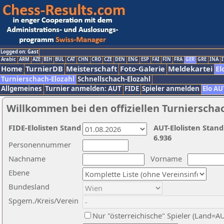
Logged on: Gast
Arabic
ARM
AZE
BIH
BUL
CAT
CHN
CRO
CZE
DEN
ENG
ESP
FAI
FIN
FRA
GER
GRE
INA
I
Home
TurnierDB
Meisterschaft
Foto-Galerie
Meldekartei
El
Turnierschach-Elozahl
Schnellschach-Elozahl
Allgemeines
Turnier anmelden: AUT
FIDE
Spieler anmelden
Elo AU
Willkommen bei den offiziellen Turnierscha
FIDE-Elolisten Stand
AUT-Elolisten Stand
6.936
Personennummer
Nachname
Vorname
Ebene
Bundesland
Spgem./Kreis/Verein
Nur "österreichische" Spieler (Land=A