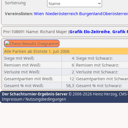
Sortierung
Vereinslisten:
Wien
Niederösterreich
Burgenland
Oberösterrei
Pnr:108691 Name: Richard Majer (
Grafik Elo-Zeitreihe
,
Grafik P
Alle Partien ab Eloliste 1. Juli 2006
Siege mit Weiß:
4
Siege mit Schwarz:
Remisen mit Weiß:
6
Remisen mit Schwarz:
Verluste mit Weiß:
2
Verluste mit Schwarz:
Gesamtpartien mit Weiß:
12
Gesamtpartien mit Schwar
Gesamt % mit Weiß:
58,3
Gesamt % mit Schwarz:
Der Schachturnier-Ergebnis-Server
© 2006-2026 Heinz Herzog
, CMS
Impressum / Nutzungsbedingungen