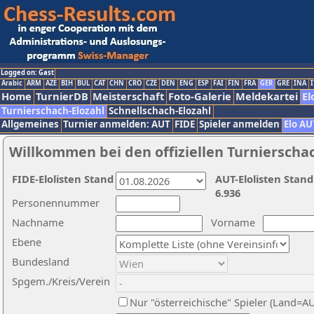
Logged on: Gast
Arabic
ARM
AZE
BIH
BUL
CAT
CHN
CRO
CZE
DEN
ENG
ESP
FAI
FIN
FRA
GER
GRE
INA
I
Home
TurnierDB
Meisterschaft
Foto-Galerie
Meldekartei
El
Turnierschach-Elozahl
Schnellschach-Elozahl
Allgemeines
Turnier anmelden: AUT
FIDE
Spieler anmelden
Elo AU
Willkommen bei den offiziellen Turnierscha
FIDE-Elolisten Stand
AUT-Elolisten Stand
6.936
Personennummer
Nachname
Vorname
Ebene
Bundesland
Spgem./Kreis/Verein
Nur "österreichische" Spieler (Land=A