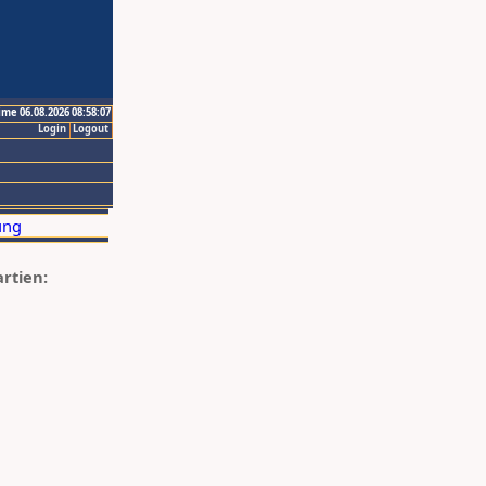
ime 06.08.2026 08:58:07
Login
Logout
artien: