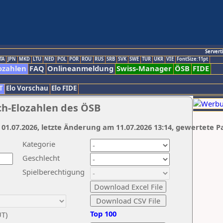
Servert
TA
JPN
MKD
LTU
NED
POL
POR
ROU
RUS
SRB
SVK
SWE
TUR
UKR
VIE
FontSize:11pt
ozahlen
FAQ
Onlineanmeldung
Swiss-Manager
ÖSB
FIDE
T
Elo Vorschau
Elo FIDE
ch-Elozahlen des ÖSB
 01.07.2026, letzte Änderung am 11.07.2026 13:14, gewertete P
Kategorie
Geschlecht
Spielberechtigung
Top 100
UT)