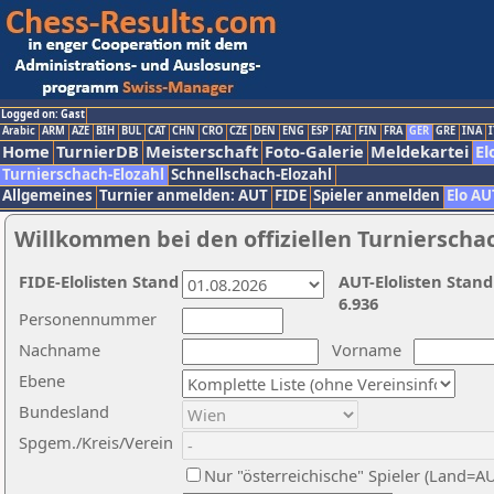
Logged on: Gast
Arabic
ARM
AZE
BIH
BUL
CAT
CHN
CRO
CZE
DEN
ENG
ESP
FAI
FIN
FRA
GER
GRE
INA
I
Home
TurnierDB
Meisterschaft
Foto-Galerie
Meldekartei
El
Turnierschach-Elozahl
Schnellschach-Elozahl
Allgemeines
Turnier anmelden: AUT
FIDE
Spieler anmelden
Elo AU
Willkommen bei den offiziellen Turnierscha
FIDE-Elolisten Stand
AUT-Elolisten Stand
6.936
Personennummer
Nachname
Vorname
Ebene
Bundesland
Spgem./Kreis/Verein
Nur "österreichische" Spieler (Land=A